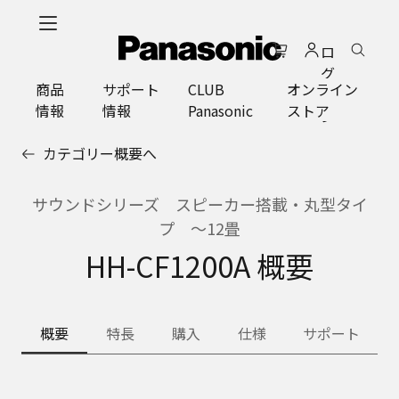
メ
イ
ロ
ン
グ
コ
商品
サポート
CLUB
オンライン
イ
ン
情報
情報
Panasonic
ストア
ン
テ
ン
カテゴリー概要へ
ツ
に
ス
サウンドシリーズ スピーカー搭載・丸型タイ
キ
プ 〜12畳
ッ
HH-CF1200A 概要
プ
概要
特長
購入
仕様
サポート