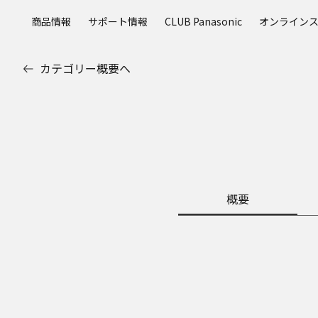
メ
商品情報
サポート情報
CLUB Panasonic
オンライン
イ
ン
コ
カテゴリー概要へ
ン
テ
ン
ツ
に
ス
キ
ッ
概要
プ