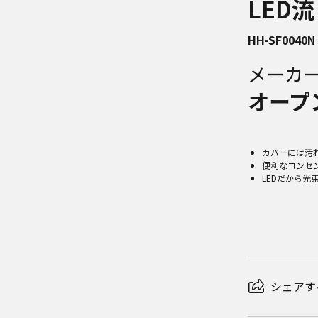
LED
HH-SF0040N
メーカ
オープ
カバーには汚
便利なコンセ
LEDだから光
シェアす