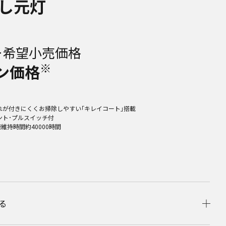
流し元灯
ー希望小売価格
※
ン価格
れが付きにくくお掃除しやすい｢キレイコート｣搭載
ント･プルスイッチ付
束維持時間約40000時間
る