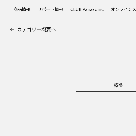
メ
商品情報
サポート情報
CLUB Panasonic
オンライン
イ
ン
コ
カテゴリー概要へ
ン
テ
ン
ツ
に
ス
キ
ッ
概要
プ