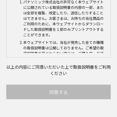
パナソニック株式会社の許可なく本ウェブサイト
に公開されている取扱説明書の内容の一部、また
は全部を複製、改変したり、送信したりすること
はできません。お客さまは、お持ちの当社商品の
ご利用のために、本ウェブサイトからダウンロー
ドした取扱説明書を１部のみプリントアウトする
ことができます。
本ウェブサイトでは、当社が発売した全ての機種
の取扱説明書は公開しておりません。ご希望の取
扱説明書が見つからない場合は、ご購入店、お近
くの当社商品の取扱店、または当社サービス会社
に直接お問い合わせの上、ご購入いただきますよ
以上の内容にご同意いただいた上で取扱説明書をご利用
うお願いいたします。ただし、商品自体の生産中
ください
止などの理由により、当該商品につき取扱説明書
をご提供できない場合がありますので、あらかじ
めご了承ください。
同意する
本ウェブサイトに公開されている取扱説明書の対
象商品が生産中止などの理由でご購入できない場
合がありますので、あらかじめご了承ください。
取扱説明書の内容