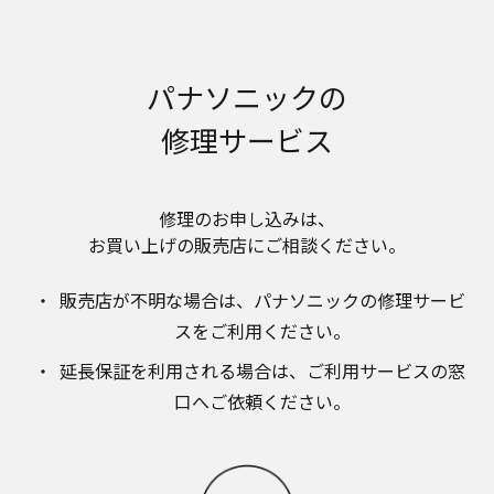
明書が改訂されている場合、当社の選択により、
予告なく、発売当初のものに代えて、改訂版を本
ウェブサイトに掲載する場合もあります。ただ
し、本ウェブサイトに公開されている取扱説明書
パナソニックの
は、商品本体に同梱する取扱説明書の変更の度に
修正・更新するものではありません。
修理サービス
商品には、取扱説明書を補足する操作ガイドなど
の印刷物が同梱されていることがありますが、本
ウェブサイトではそれらの印刷物は公開しており
修理のお申し込みは、​
ませんことをご了承ください。
お買い上げの販売店にご相談ください。​
安全上のご注意
商品ご使用時の安全上のご注意については、取扱
販売店が不明な場合は、​パナソニックの修理サービ
説明書に記載または別途同梱の別紙にてお客様に
スをご利用ください。​
ご提供しておりますが、本ウェブサイトでは別紙
にて提供している情報は公開しておりません。
延長保証を利用される場合は、​ご利用サービスの窓
取扱説明書中に記載する安全上のご注意は、法的
口へご依頼ください。
規制などの変化に応じて変更する場合がありま
す。お手持ちの商品に関し、本ウェブサイトに公
開されている取扱説明書に記載の安全上のご注意
についてのご質問等がありましたら、ご購入店、