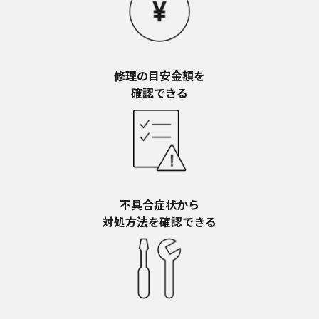
お近くの当社商品の取扱店、または当社サービス
会社に直接お問い合わせください。
本ウェブサイトのサービスに係わる損害の免責
本ウェブサイトのサービスの利用、または利用できな
かったことにより万一損害（データの破損・業務の中
修理の目安金額を​
断・営業情報の損失などによる損害を含む）が生じ、
確認できる
たとえそのような損害の発生や第三者からの賠償請求
の可能性があることについてあらかじめ知らされた場
合でも、当社は一切責任を負いませんことをご了承く
ださい。
本ウェブサイトのサービスの中止、変更など
本ウェブサイトのサービスは予告なく中止、または内
容や条件を変更する場合があります。あらかじめご了
不具合症状から​
承ください。
対処方法を確認できる
お問い合わせ
取扱説明書は、商品をご購入いただいたお客様のため
の資料です。本ウェブサイトに公開されている取扱説
明書について、ご購入のお客様以外からのお問い合わ
せにはお応えできない場合がありますことを、ご了承
ください。