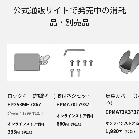
取扱説明書に記載のご相談窓口における個人情報
公式通販サイトで発売中の消耗
のお取り扱いについて。パナソニック株式会社お
よびその関係会社は、お客様の個人情報やご相談
品・別売品
内容を、ご相談への対応や修理、その確認などの
ために利用し、その記録を残すことがあります。
また、個人情報を適切に管理し、修理業務を委託
する場合や正当な理由がある場合を除き、第三者
に提供しません。お問い合わせは、ご相談された
窓口にご連絡ください。
なお、本ウェブサイトに公開されている取扱説明
書は、原則として商品が発売された当初のものを
掲載しています。したがいまして、会社名やお客
様ご相談窓口の連絡先などが変更されている場合
があります。また、本ウェブサイトに公開されて
いる説明書の記載内容と、お客様がお持ちの商品
ロックキー(施錠キー)
取付ネジセット
足裏カバー（1
の仕様がその後のマイナーチェンジにより、異な
り）
EP353MH7867
EPMA70L7937
る場合があります。本ウェブサイトに公開されて
EPMA73K3737
発売日：
1899年12月
いる取扱説明書の内容とお手持ちの商品の仕様に
オンラインストア価格
相違がある場合は、ご購入店、お近くの当社商品
660
オンラインストア価
オンラインストア価格
円（税込）
の取扱店、または当社サービス会社に直接お問い
1,980
385
円（税込）
円（税込）
合わせください。また、商品に同梱される取扱説