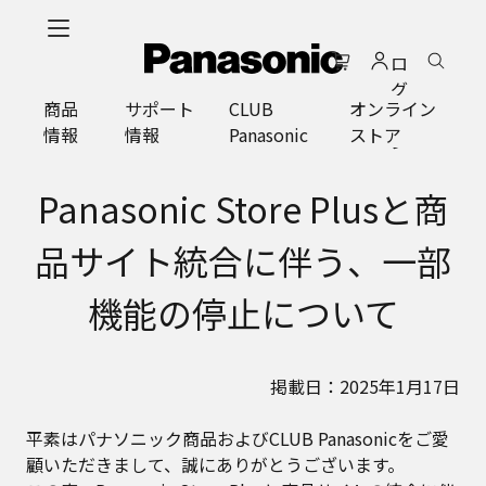
メ
イ
ロ
ン
グ
コ
商品
サポート
CLUB
オンライン
イ
ン
情報
情報
Panasonic
ストア
ン
テ
ン
ツ
Panasonic Store Plusと商
に
ス
品サイト統合に伴う、一部
キ
ッ
機能の停止について
プ
掲載日：2025年1月17日
平素はパナソニック商品およびCLUB Panasonicをご愛
顧いただきまして、誠にありがとうございます。