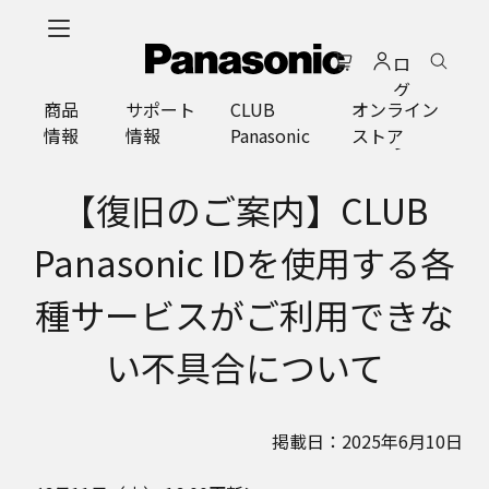
メ
イ
ロ
ン
グ
コ
商品
サポート
CLUB
オンライン
イ
ン
情報
情報
Panasonic
ストア
ン
テ
ン
ツ
【復旧のご案内】CLUB
に
ス
Panasonic IDを使用する各
キ
ッ
種サービスがご利用できな
プ
い不具合について
掲載日：2025年6月10日