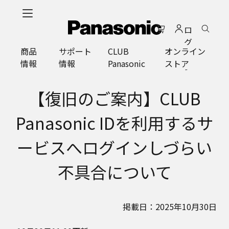
メ
イ
ロ
ン
グ
コ
商品
サポート
CLUB
オンライン
イ
ン
情報
情報
Panasonic
ストア
ン
テ
ン
ツ
【復旧のご案内】CLUB
に
ス
Panasonic IDを利用するサ
キ
ッ
ービスへログインしづらい
プ
不具合について
掲載日：2025年10月30日