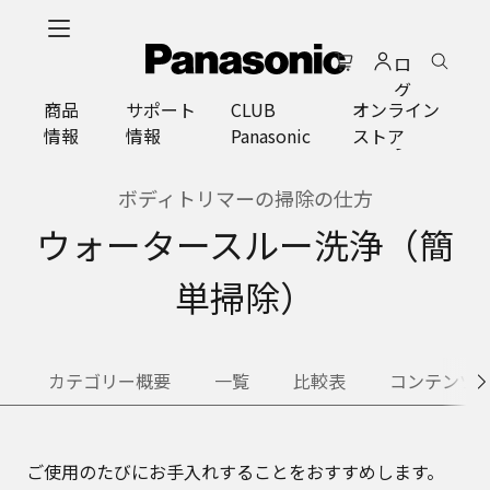
メ
イ
ロ
ン
グ
コ
商品
サポート
CLUB
オンライン
イ
ン
情報
情報
Panasonic
ストア
ン
テ
ン
ツ
ボディトリマーの掃除の仕方
に
ウォータースルー洗浄（簡
ス
キ
単掃除）
ッ
プ
カテゴリー概要
一覧
比較表
コンテンツ
ご使用のたびにお手入れすることをおすすめします。