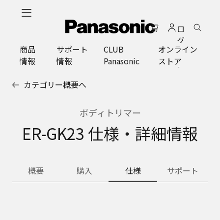
メ
イ
ロ
ン
グ
コ
商品
サポート
CLUB
オンライン
イ
ン
情報
情報
Panasonic
ストア
ン
テ
ン
カテゴリー概要へ
ツ
に
ス
ボディトリマー
キ
ER-GK23 仕様・詳細情報
ッ
プ
概要
購入
仕様
サポート