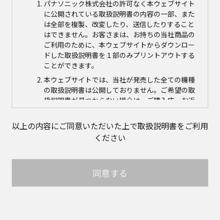
パナソニック株式会社の許可なく本ウェブサイト
に公開されている取扱説明書の内容の一部、また
は全部を複製、改変したり、送信したりすること
はできません。お客さまは、お持ちの当社商品の
ご利用のために、本ウェブサイトからダウンロー
ドした取扱説明書を１部のみプリントアウトする
ことができます。
本ウェブサイトでは、当社が発売した全ての機種
の取扱説明書は公開しておりません。ご希望の取
扱説明書が見つからない場合は、ご購入店、お近
くの当社商品の取扱店、または当社サービス会社
に直接お問い合わせの上、ご購入いただきますよ
以上の内容にご同意いただいた上で取扱説明書をご利用
うお願いいたします。ただし、商品自体の生産中
ください
止などの理由により、当該商品につき取扱説明書
をご提供できない場合がありますので、あらかじ
めご了承ください。
同意する
本ウェブサイトに公開されている取扱説明書の対
象商品が生産中止などの理由でご購入できない場
合がありますので、あらかじめご了承ください。
取扱説明書の内容