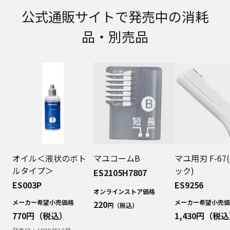
取扱説明書に記載のご相談窓口における個人情報
公式通販サイトで発売中の消耗
のお取り扱いについて。パナソニック株式会社お
よびその関係会社は、お客様の個人情報やご相談
品・別売品
内容を、ご相談への対応や修理、その確認などの
ために利用し、その記録を残すことがあります。
また、個人情報を適切に管理し、修理業務を委託
する場合や正当な理由がある場合を除き、第三者
に提供しません。お問い合わせは、ご相談された
窓口にご連絡ください。
なお、本ウェブサイトに公開されている取扱説明
書は、原則として商品が発売された当初のものを
掲載しています。したがいまして、会社名やお客
様ご相談窓口の連絡先などが変更されている場合
があります。また、本ウェブサイトに公開されて
いる説明書の記載内容と、お客様がお持ちの商品
オイル＜液状のボト
マユコームB
マユ用刃 F-67
の仕様がその後のマイナーチェンジにより、異な
ルタイプ＞
ック)
ES2105H7807
る場合があります。本ウェブサイトに公開されて
ES003P
ES9256
いる取扱説明書の内容とお手持ちの商品の仕様に
オンラインストア価格
相違がある場合は、ご購入店、お近くの当社商品
メーカー希望小売価格
メーカー希望小売価
220
円（税込）
の取扱店、または当社サービス会社に直接お問い
770
円（税込）
1,430
円（税込
合わせください。また、商品に同梱される取扱説