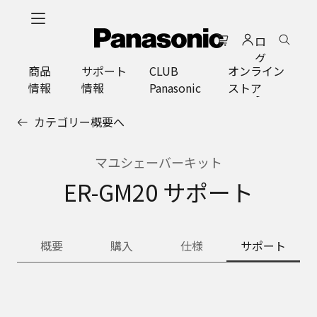
メ
イ
ロ
ン
グ
コ
商品
サポート
CLUB
オンライン
イ
ン
情報
情報
Panasonic
ストア
ン
テ
ン
カテゴリー概要へ
ツ
に
ス
マユシェーバーキット
キ
ER-GM20 サポート
ッ
プ
概要
購入
仕様
サポート