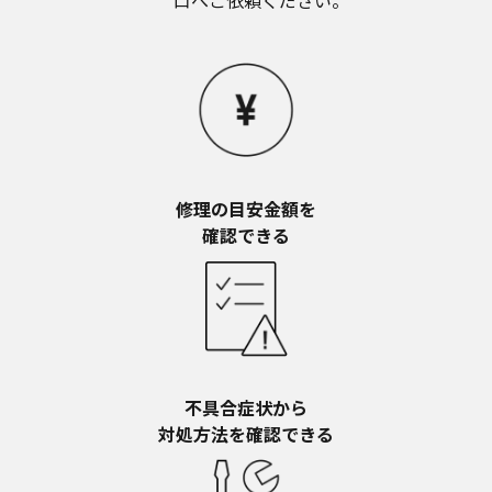
口へご依頼ください。
お近くの当社商品の取扱店、または当社サービス
会社に直接お問い合わせください。
本ウェブサイトのサービスに係わる損害の免責
本ウェブサイトのサービスの利用、または利用できな
かったことにより万一損害（データの破損・業務の中
断・営業情報の損失などによる損害を含む）が生じ、
たとえそのような損害の発生や第三者からの賠償請求
の可能性があることについてあらかじめ知らされた場
合でも、当社は一切責任を負いませんことをご了承く
修理の目安金額を​
ださい。
確認できる
本ウェブサイトのサービスの中止、変更など
本ウェブサイトのサービスは予告なく中止、または内
容や条件を変更する場合があります。あらかじめご了
承ください。
お問い合わせ
取扱説明書は、商品をご購入いただいたお客様のため
の資料です。本ウェブサイトに公開されている取扱説
不具合症状から​
明書について、ご購入のお客様以外からのお問い合わ
対処方法を確認できる
せにはお応えできない場合がありますことを、ご了承
ください。