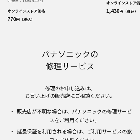
発売日：
1899年12月
明書が改訂されている場合、当社の選択により、
オンラインストア価
予告なく、発売当初のものに代えて、改訂版を本
1,430
オンラインストア価格
円（税込）
ウェブサイトに掲載する場合もあります。ただ
770
円（税込）
し、本ウェブサイトに公開されている取扱説明書
は、商品本体に同梱する取扱説明書の変更の度に
修正・更新するものではありません。
商品には、取扱説明書を補足する操作ガイドなど
の印刷物が同梱されていることがありますが、本
パナソニックの
ウェブサイトではそれらの印刷物は公開しており
ませんことをご了承ください。
修理サービス
安全上のご注意
商品ご使用時の安全上のご注意については、取扱
説明書に記載または別途同梱の別紙にてお客様に
修理のお申し込みは、​
ご提供しておりますが、本ウェブサイトでは別紙
お買い上げの販売店にご相談ください。​
にて提供している情報は公開しておりません。
取扱説明書中に記載する安全上のご注意は、法的
販売店が不明な場合は、​パナソニックの修理サービ
規制などの変化に応じて変更する場合がありま
スをご利用ください。​
す。お手持ちの商品に関し、本ウェブサイトに公
開されている取扱説明書に記載の安全上のご注意
延長保証を利用される場合は、​ご利用サービスの窓
についてのご質問等がありましたら、ご購入店、