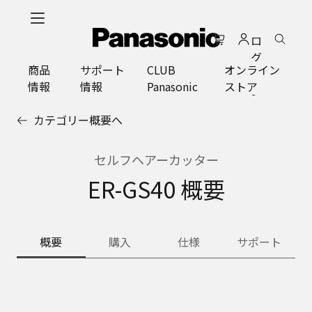
メ
イ
ロ
ン
グ
コ
商品
サポート
CLUB
オンライン
イ
ン
情報
情報
Panasonic
ストア
ン
テ
ン
カテゴリー概要へ
ツ
に
ス
セルフヘアーカッター
キ
ER-GS40 概要
ッ
プ
概要
購入
仕様
サポート