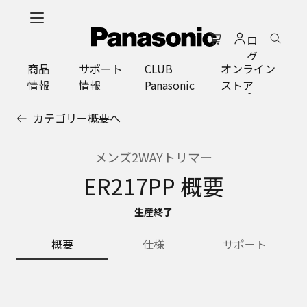
メ
イ
ロ
ン
グ
コ
商品
サポート
CLUB
オンライン
イ
ン
情報
情報
Panasonic
ストア
ン
テ
ン
カテゴリー概要へ
ツ
に
ス
メンズ2WAYトリマー
キ
ER217PP 概要
ッ
プ
生産終了
概要
仕様
サポート