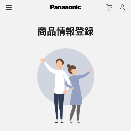
メ
イ
ン
コ
商品情報登録
ン
テ
ン
ツ
に
ス
キ
ッ
プ