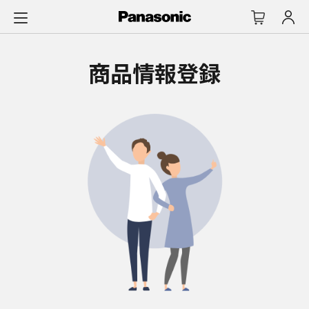
メ
イ
ン
コ
商品情報登録
ン
テ
ン
ツ
に
ス
キ
ッ
プ