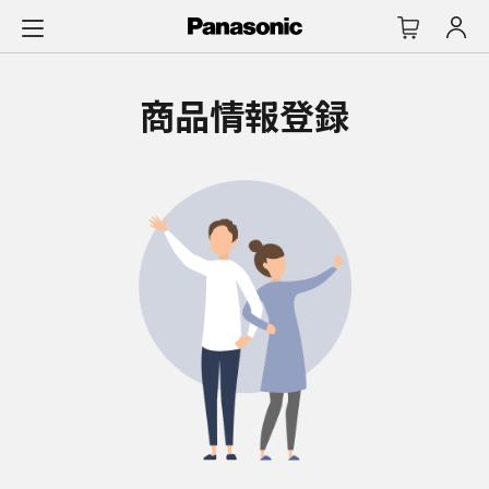
メ
イ
ン
コ
商品情報登録
ン
テ
ン
ツ
に
ス
キ
ッ
プ