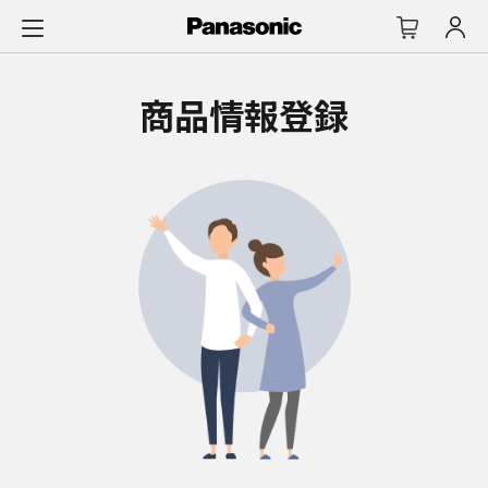
メ
イ
ン
コ
商品情報登録
ン
テ
ン
ツ
に
ス
キ
ッ
プ