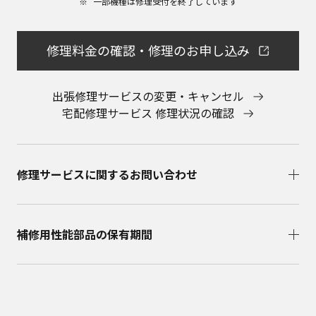
一部機種は修理受付を終了しています​
会社に直接お問い合わせください。
本ウェブサイトのサービスに係わる損害の免責
本ウェブサイトのサービスの利用、または利用できな
修理料金の確認・修理のお申し込み
かったことにより万一損害（データの破損・業務の中
断・営業情報の損失などによる損害を含む）が生じ、
たとえそのような損害の発生や第三者からの賠償請求
出張修理サービスの変更・キャンセル
の可能性があることについてあらかじめ知らされた場
宅配修理サービス 修理状況の確認
合でも、当社は一切責任を負いませんことをご了承く
ださい。
本ウェブサイトのサービスの中止、変更など
本ウェブサイトのサービスは予告なく中止、または内
修理サービスに関するお問い合わせ​
容や条件を変更する場合があります。あらかじめご了
承ください。
お問い合わせ
取扱説明書は、商品をご購入いただいたお客様のため
補修用性能部品の保有期間​
の資料です。本ウェブサイトに公開されている取扱説
明書について、ご購入のお客様以外からのお問い合わ
せにはお応えできない場合がありますことを、ご了承
ください。