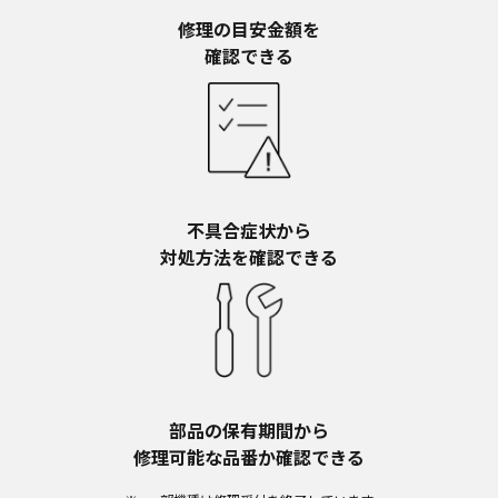
予告なく、発売当初のものに代えて、改訂版を本
ウェブサイトに掲載する場合もあります。ただ
修理の目安金額を​
し、本ウェブサイトに公開されている取扱説明書
確認できる
は、商品本体に同梱する取扱説明書の変更の度に
修正・更新するものではありません。
商品には、取扱説明書を補足する操作ガイドなど
の印刷物が同梱されていることがありますが、本
ウェブサイトではそれらの印刷物は公開しており
ませんことをご了承ください。
不具合症状から​
安全上のご注意
対処方法を確認できる
商品ご使用時の安全上のご注意については、取扱
説明書に記載または別途同梱の別紙にてお客様に
ご提供しておりますが、本ウェブサイトでは別紙
にて提供している情報は公開しておりません。
取扱説明書中に記載する安全上のご注意は、法的
規制などの変化に応じて変更する場合がありま
す。お手持ちの商品に関し、本ウェブサイトに公
部品の保有期間から​
開されている取扱説明書に記載の安全上のご注意
修理可能な品番か確認できる
についてのご質問等がありましたら、ご購入店、
お近くの当社商品の取扱店、または当社サービス