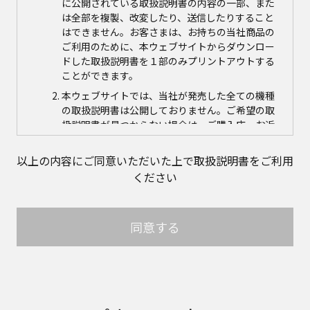
に公開されている取扱説明書の内容の一部、また
は全部を複製、改変したり、送信したりすること
はできません。お客さまは、お持ちの当社商品の
ご利用のために、本ウェブサイトからダウンロー
ドした取扱説明書を１部のみプリントアウトする
ことができます。
本ウェブサイトでは、当社が発売した全ての機種
の取扱説明書は公開しておりません。ご希望の取
扱説明書が見つからない場合は、ご購入店、お近
くの当社商品の取扱店、または当社サービス会社
に直接お問い合わせの上、ご購入いただきますよ
以上の内容にご同意いただいた上で取扱説明書をご利用
うお願いいたします。ただし、商品自体の生産中
ください
止などの理由により、当該商品につき取扱説明書
をご提供できない場合がありますので、あらかじ
めご了承ください。
同意する
本ウェブサイトに公開されている取扱説明書の対
象商品が生産中止などの理由でご購入できない場
合がありますので、あらかじめご了承ください。
取扱説明書の内容
取扱説明書に記載のご相談窓口における個人情報