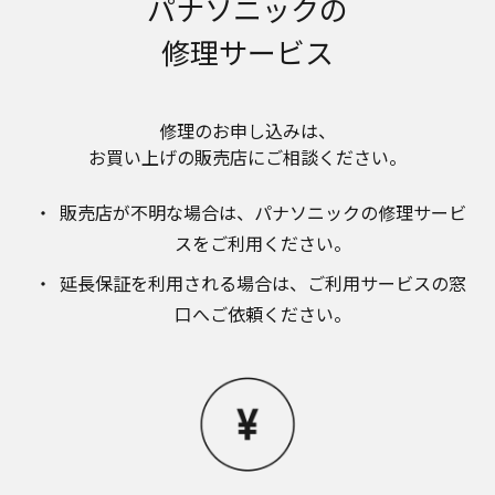
パナソニックの
のお取り扱いについて。パナソニック株式会社お
よびその関係会社は、お客様の個人情報やご相談
修理サービス
内容を、ご相談への対応や修理、その確認などの
ために利用し、その記録を残すことがあります。
また、個人情報を適切に管理し、修理業務を委託
する場合や正当な理由がある場合を除き、第三者
修理のお申し込みは、​
に提供しません。お問い合わせは、ご相談された
お買い上げの販売店にご相談ください。​
窓口にご連絡ください。
なお、本ウェブサイトに公開されている取扱説明
販売店が不明な場合は、​パナソニックの修理サービ
書は、原則として商品が発売された当初のものを
掲載しています。したがいまして、会社名やお客
スをご利用ください。​
様ご相談窓口の連絡先などが変更されている場合
延長保証を利用される場合は、​ご利用サービスの窓
があります。また、本ウェブサイトに公開されて
いる説明書の記載内容と、お客様がお持ちの商品
口へご依頼ください。
の仕様がその後のマイナーチェンジにより、異な
る場合があります。本ウェブサイトに公開されて
いる取扱説明書の内容とお手持ちの商品の仕様に
相違がある場合は、ご購入店、お近くの当社商品
の取扱店、または当社サービス会社に直接お問い
合わせください。また、商品に同梱される取扱説
明書が改訂されている場合、当社の選択により、