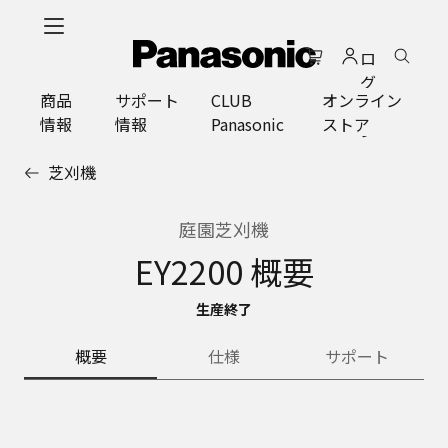
メ
イ
ロ
ン
グ
コ
商品
サポート
CLUB
オンライン
イ
ン
情報
情報
Panasonic
ストア
ン
テ
ン
芝刈機
ツ
に
ス
庭園芝刈機
キ
EY2200 概要
ッ
プ
生産終了
概要
仕様
サポート