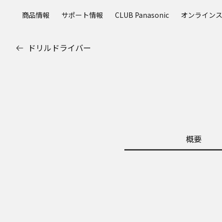
メ
商品情報
サポート情報
CLUB Panasonic
オンライン
イ
ン
コ
ドリルドライバー
ン
テ
ン
ツ
に
ス
キ
ッ
概要
プ