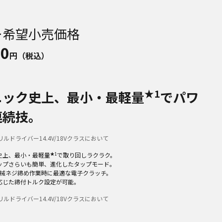
ー希望小売価格
10
円（税込）
★1
ニック史上、最小・最軽量
でパワ
連続技。
ルドライバー14.4V/18Vクラスにおいて
★1
史上、最小・最軽量
で取り回しラクラク。
ップさらいも簡単、進化したタップモード。
8機械ネジ締め作業時に最適な電子クラッチ。
応じた締付トルク設定が可能。
ルドライバー14.4V/18Vクラスにおいて