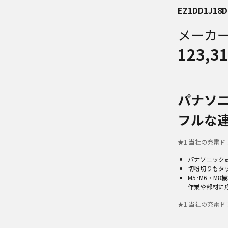
EZ1DD1J18D
メーカ
123,3
パナソ
フルな
★
1
当社の充電ドリ
パナソニック
切粉切りもタ
M5･M6・M
作業や部材に
★
1
当社の充電ドリ