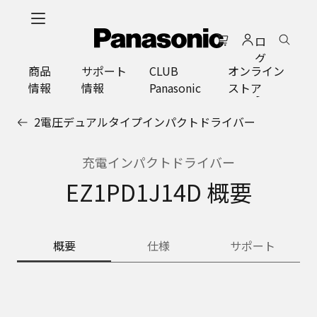
メ
イ
ロ
ン
グ
コ
商品
サポート
CLUB
オンライン
イ
ン
情報
情報
Panasonic
ストア
ン
テ
ン
2電圧デュアルタイプインパクトドライバー
ツ
に
ス
充電インパクトドライバー
キ
EZ1PD1J14D 概要
ッ
プ
概要
仕様
サポート