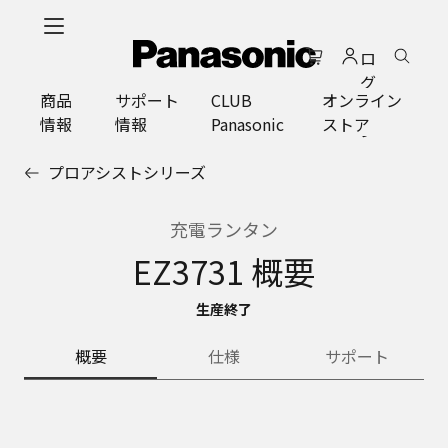
メ
イ
ロ
ン
グ
コ
商品
サポート
CLUB
オンライン
イ
ン
情報
情報
Panasonic
ストア
ン
テ
ン
プロアシストシリーズ
ツ
に
ス
充電ランタン
キ
EZ3731 概要
ッ
プ
生産終了
概要
仕様
サポート