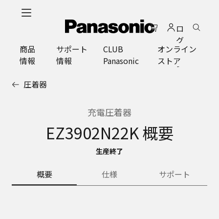
メ
イ
ロ
ン
グ
コ
商品
サポート
CLUB
オンライン
イ
ン
情報
情報
Panasonic
ストア
ン
テ
ン
圧着器
ツ
に
ス
充電圧着器
キ
EZ3902N22K 概要
ッ
プ
生産終了
概要
仕様
サポート