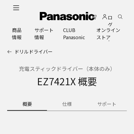
メ
イ
ロ
ン
グ
コ
商品
サポート
CLUB
オンライン
イ
ン
情報
情報
Panasonic
ストア
ン
テ
ン
ドリルドライバー
ツ
に
ス
充電スティックドライバー（本体のみ）
キ
EZ7421X 概要
ッ
プ
概要
仕様
サポート