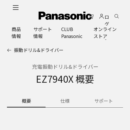
メ
イ
ロ
ン
グ
コ
商品
サポート
CLUB
オンライン
イ
ン
情報
情報
Panasonic
ストア
ン
テ
ン
振動ドリル&ドライバー
ツ
に
ス
充電振動ドリル&ドライバー
キ
EZ7940X 概要
ッ
プ
概要
仕様
サポート