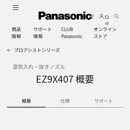
メ
イ
ロ
ン
グ
コ
商品
サポート
CLUB
オンライン
イ
ン
情報
情報
Panasonic
ストア
ン
テ
ン
プロアシストシリーズ
ツ
に
ス
空気入れ・抜きノズル
キ
EZ9X407 概要
ッ
プ
概要
仕様
サポート