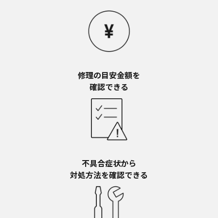
お近くの当社商品の取扱店、または当社サービス
会社に直接お問い合わせください。
本ウェブサイトのサービスに係わる損害の免責
本ウェブサイトのサービスの利用、または利用できな
かったことにより万一損害（データの破損・業務の中
断・営業情報の損失などによる損害を含む）が生じ、
たとえそのような損害の発生や第三者からの賠償請求
修理の目安金額を​
の可能性があることについてあらかじめ知らされた場
確認できる
合でも、当社は一切責任を負いませんことをご了承く
ださい。
本ウェブサイトのサービスの中止、変更など
本ウェブサイトのサービスは予告なく中止、または内
容や条件を変更する場合があります。あらかじめご了
承ください。
お問い合わせ
不具合症状から​
取扱説明書は、商品をご購入いただいたお客様のため
対処方法を確認できる
の資料です。本ウェブサイトに公開されている取扱説
明書について、ご購入のお客様以外からのお問い合わ
せにはお応えできない場合がありますことを、ご了承
ください。