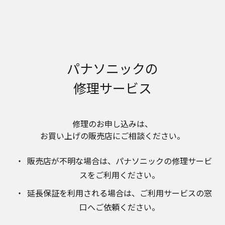
明書が改訂されている場合、当社の選択により、
予告なく、発売当初のものに代えて、改訂版を本
ウェブサイトに掲載する場合もあります。ただ
し、本ウェブサイトに公開されている取扱説明書
は、商品本体に同梱する取扱説明書の変更の度に
修正・更新するものではありません。
パナソニックの
商品には、取扱説明書を補足する操作ガイドなど
の印刷物が同梱されていることがありますが、本
修理サービス
ウェブサイトではそれらの印刷物は公開しており
ませんことをご了承ください。
安全上のご注意
修理のお申し込みは、​
商品ご使用時の安全上のご注意については、取扱
お買い上げの販売店にご相談ください。​
説明書に記載または別途同梱の別紙にてお客様に
ご提供しておりますが、本ウェブサイトでは別紙
販売店が不明な場合は、​パナソニックの修理サービ
にて提供している情報は公開しておりません。
スをご利用ください。​
取扱説明書中に記載する安全上のご注意は、法的
規制などの変化に応じて変更する場合がありま
延長保証を利用される場合は、​ご利用サービスの窓
す。お手持ちの商品に関し、本ウェブサイトに公
口へご依頼ください。
開されている取扱説明書に記載の安全上のご注意
についてのご質問等がありましたら、ご購入店、