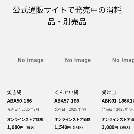
取扱説明書に記載のご相談窓口における個人情報
公式通販サイトで発売中の消耗
のお取り扱いについて。パナソニック株式会社お
よびその関係会社は、お客様の個人情報やご相談
品・別売品
内容を、ご相談への対応や修理、その確認などの
ために利用し、その記録を残すことがあります。
また、個人情報を適切に管理し、修理業務を委託
する場合や正当な理由がある場合を除き、第三者
に提供しません。お問い合わせは、ご相談された
窓口にご連絡ください。
なお、本ウェブサイトに公開されている取扱説明
書は、原則として商品が発売された当初のものを
掲載しています。したがいまして、会社名やお客
様ご相談窓口の連絡先などが変更されている場合
があります。また、本ウェブサイトに公開されて
いる説明書の記載内容と、お客様がお持ちの商品
焼き網
くんせい網
受け皿
の仕様がその後のマイナーチェンジにより、異な
ABA50-186
ABA57-186
ABK01-186K1
る場合があります。本ウェブサイトに公開されて
発売日：
2025年7月
発売日：
2025年7月
発売日：
2025年7月
いる取扱説明書の内容とお手持ちの商品の仕様に
相違がある場合は、ご購入店、お近くの当社商品
オンラインストア価格
オンラインストア価格
オンラインストア価
の取扱店、または当社サービス会社に直接お問い
1,980
1,540
3,080
円（税込）
円（税込）
円（税込）
合わせください。また、商品に同梱される取扱説