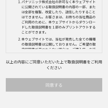
パナソニック株式会社の許可なく本ウェブサイト
に公開されている取扱説明書の内容の一部、また
は全部を複製、改変したり、送信したりすること
はできません。お客さまは、お持ちの当社商品の
ご利用のために、本ウェブサイトからダウンロー
ドした取扱説明書を１部のみプリントアウトする
ことができます。
本ウェブサイトでは、当社が発売した全ての機種
の取扱説明書は公開しておりません。ご希望の取
扱説明書が見つからない場合は、ご購入店、お近
くの当社商品の取扱店、または当社サービス会社
に直接お問い合わせの上、ご購入いただきますよ
以上の内容にご同意いただいた上で取扱説明書をご利用
うお願いいたします。ただし、商品自体の生産中
ください
止などの理由により、当該商品につき取扱説明書
をご提供できない場合がありますので、あらかじ
めご了承ください。
同意する
本ウェブサイトに公開されている取扱説明書の対
象商品が生産中止などの理由でご購入できない場
合がありますので、あらかじめご了承ください。
取扱説明書の内容