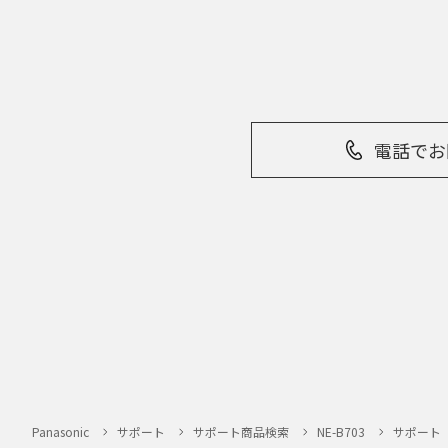
取扱説明書中に
品に関し、本ウ
ら、ご購入店、
本ウェブサイトのサ
本ウェブサイトのサ
報の損失などによる
ついてあらかじめ知
電話で
本ウェブサイトのサ
本ウェブサイトのサ
い。
お問い合わせ
取扱説明書は、商品
て、ご購入のお客様
Panasonic
サポート
サポート商品検索
NE-B703
サポート