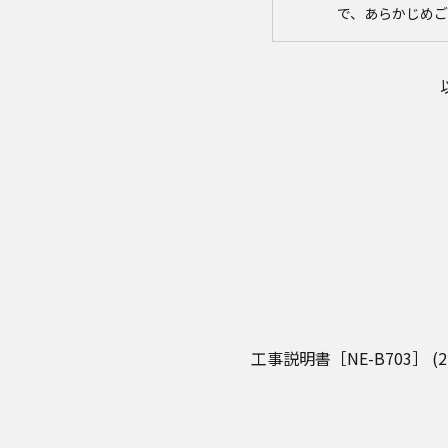
で、あらかじめ
取扱説明書の内容
取扱説明書に記
社は、お客様の
ことがあります
者に提供しませ
なお、本ウェブ
す。したがいま
サイトに公開さ
異なる場合があ
場合は、ご購入
品に同梱される
版を本ウェブサ
体に同梱する取
商品には、取扱
はそれらの印刷
工事説明書［NE-B703］ (2.7
安全上のご注意
商品ご使用時の
ますが、本ウェ