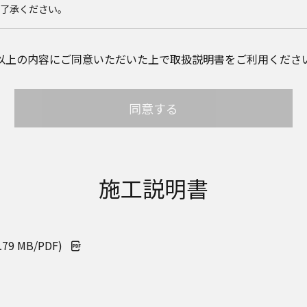
ご了承ください。
載のご相談窓口における個人情報のお取り扱いについて。パナソニック
以上の内容にご同意いただいた上で取扱説明書をご利用くださ
個人情報やご相談内容を、ご相談への対応や修理、その確認などのため
。また、個人情報を適切に管理し、修理業務を委託する場合や正当な理由
ん。お問い合わせは、ご相談された窓口にご連絡ください。
同意する
サイトに公開されている取扱説明書は、原則として商品が発売された当
して、会社名やお客様ご相談窓口の連絡先などが変更されている場合があ
れている説明書の記載内容と、お客様がお持ちの商品の仕様がその後のマ
ります。本ウェブサイトに公開されている取扱説明書の内容とお手持ちの
店、お近くの当社商品の取扱店、または当社サービス会社に直接お問い
取扱説明書が改訂されている場合、当社の選択により、予告なく、発売当
施工説明書
イトに掲載する場合もあります。ただし、本ウェブサイトに公開されてい
扱説明書の変更の度に修正・更新するものではありません。
説明書を補足する操作ガイドなどの印刷物が同梱されていることがあり
物は公開しておりませんことをご了承ください。
9 MB/PDF)
安全上のご注意については、取扱説明書に記載または別途同梱の別紙に
ブサイトでは別紙にて提供している情報は公開しておりません。