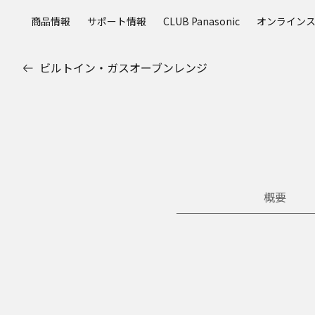
メ
商品情報
サポート情報
CLUB Panasonic
オンライン
イ
ン
コ
ビルトイン・ガスオーブンレンジ
ン
テ
ン
ツ
に
ス
キ
ッ
概要
プ