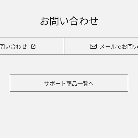
記載する安全上のご注意は、法的規制などの変化に応じて変更する場合が
ェブサイトに公開されている取扱説明書に記載の安全上のご注意につい
お問い合わせ
お近くの当社商品の取扱店、または当社サービス会社に直接お問い合わ
ービスに係わる損害の免責
ービスの利用、または利用できなかったことにより万一損害（データの
損害を含む）が生じ、たとえそのような損害の発生や第三者からの賠償
らされた場合でも、当社は一切責任を負いませんことをご了承ください
お問い合わせ
メールでお問
ービスの中止、変更など
ービスは予告なく中止、または内容や条件を変更する場合があります。
サポート商品一覧へ
をご購入いただいたお客様のための資料です。本ウェブサイトに公開さ
以外からのお問い合わせにはお応えできない場合がありますことを、ご