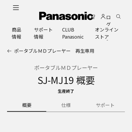
メ
イ
ロ
ン
グ
コ
商品
サポート
CLUB
オンライン
イ
ン
情報
情報
Panasonic
ストア
ン
テ
ン
ポータブルＭＤプレーヤー 再生専用
ツ
に
ス
ポータブルＭＤプレーヤー
キ
SJ-MJ19 概要
ッ
プ
生産終了
概要
仕様
サポート