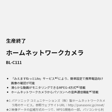
生産終了
ホームネットワークカメラ
BL-C111
★1
「みえますねっとLite」サービス
により、簡単設定で携帯電話向け
画像の確認が可能
★2
滑らかな動画がモニタリングできるMPEG-4方式
搭載
★3
ホームネットワークカメラからパソコンへの音声通信機能
搭載
★
1
パナソニック コミュニケーションズ（株）製ホームネットワークカメ
ラ用のサービス。参照ウェブサイトURL：http://panasonic.jp/mnet/
★
2
映像データの圧縮方式の一つで、MPEG規格の一部。パソコンから利