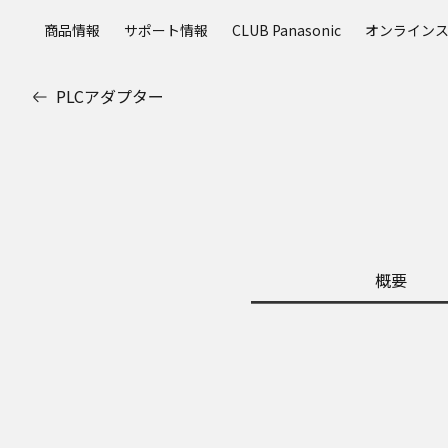
メ
商品情報
サポート情報
CLUB Panasonic
オンライン
イ
ン
コ
PLCアダプター
ン
テ
ン
ツ
に
ス
キ
ッ
概要
プ