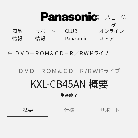
メ
イ
ロ
ン
グ
コ
商品
サポート
CLUB
オンライン
イ
ン
情報
情報
Panasonic
ストア
ン
テ
ン
ＤＶＤ－ＲＯＭ＆ＣＤ－Ｒ／ＲＷドライブ
ツ
に
ス
ＤＶＤ－ＲＯＭ＆ＣＤ－Ｒ/ＲＷドライブ
キ
KXL-CB45AN 概要
ッ
プ
生産終了
概要
仕様
サポート