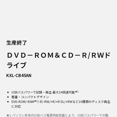
生産終了
ＤＶＤ－ＲＯＭ＆ＣＤ－Ｒ/ＲＷド
ライブ
KXL-CB45AN
★1
USBバスパワーで記録・再生 最大24倍速可能
軽量・コンパクトデザイン
★2
DVD-ROM/-RAM
/-R/-RW/+R/+R DL/+RWなど10種類のディスク再生
に対応
★
1
パソコン本体のUSBバス電源供給性能により、USBバスパワーでの動