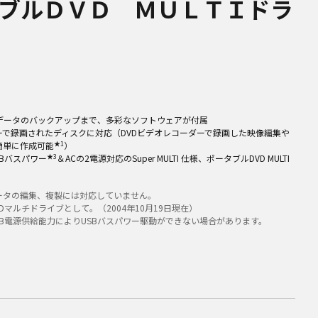
ブルＤＶＤ ＭＵＬＴＩドラ
データのバックアップまで、多彩なソフトウェアが付属
ダーで録画されたディスクに対応（DVDビデオレコーダーで録画した映像編集や
★1
簡単に作成可能
）
★3
SBバスパワー
＆ACの2電源対応のSuper MULTI 仕様、ポータブルDVD MULTI
データの編集、複製には対応していません。
Dマルチドライブとして。（2004年10月19日現在）
SB電源供給能力によりUSBバスパワー駆動ができない場合があります。