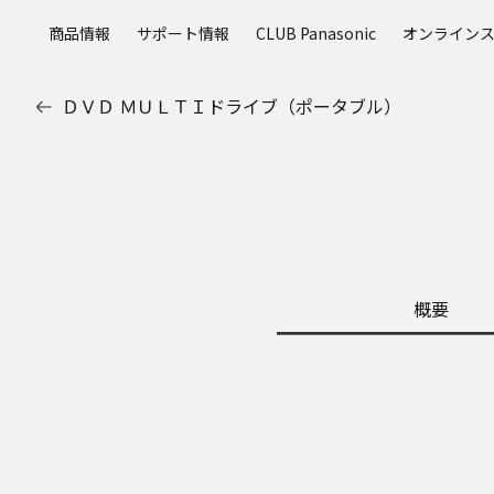
メ
商品情報
サポート情報
CLUB Panasonic
オンライン
イ
ン
コ
ＤＶＤ ＭＵＬＴＩドライブ（ポータブル）
ン
テ
ン
ツ
に
ス
キ
ッ
概要
プ