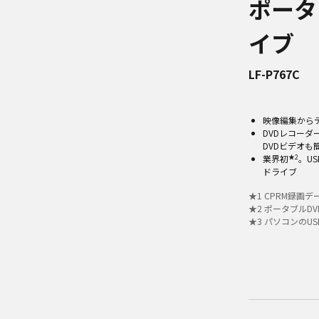
ポータ
イブ
LF-P767C
映像編集から
DVDレコー
DVDビデオも
★2
業界初
。U
ドライブ
★
1
CPRM録画
★
2
ポータブルDV
★
3
パソコンのU