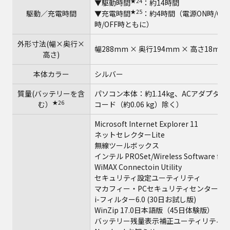
★24
▼駆動時間
：約14時間
★25
駆動／充電時間
▼充電時間
：約4時間（電源ON時/O
時/OFF時ともに）
外形寸法(幅×奥行×
幅288mm × 奥行194mm × 高さ1
高さ)
本体カラー
シルバー
質量(バッテリーを含
パソコン本体：約1.14kg、ACアダプター
★26
む）
コード（約0.06 kg）除く）
Microsoft Internet Explorer 11
ネットセレクターLite
無線ツールボックス
インテル PROSet/Wireless Software for 
WiMAX Connectoin Utility
セキュリティ設定ユーティリティ
★28
マカフィー・PCセキュリティセンター
i-フィルター6.0 (30日お試し版)
WinZip 17.0日本語版（45日体験版）
バッテリー残量表示補正ユーティリティ