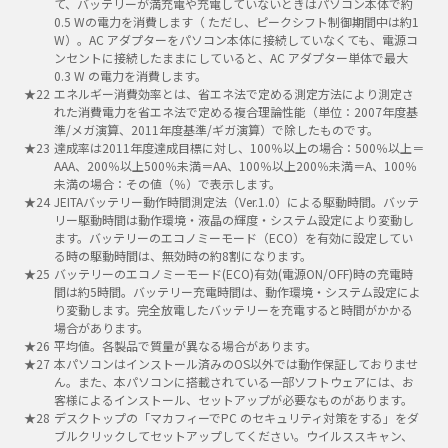
て、バッテリーが満充電や充電していないときはパソコン本体で約
0.5 Wの電力を消費します（ ただし、ピークシフト制御期間中は約1
W）。AC アダプターをパソコン本体に接続していなくても、電源コ
ンセントに接続したままにしていると、AC アダプター単体で最大
0.3 W の電力を消費します。
エネルギー消費効率とは、省エネ法で定める測定方法により測定さ
れた消費電力を省エネ法で定める複合理論性能（単位：2007年度基
準/メガ演算、2011年度基準/ギガ演算）で除したものです。
達成率は2011年度達成目標に対し、100％以上の場合：500％以上＝
AAA、200％以上500％未満＝AA、100％以上200％未満＝A、100％
未満の場合：その値（％）で表示します。
JEITAバッテリー動作時間測定法（Ver.1.0）による駆動時間。バッテ
リー駆動時間は動作環境・液晶の輝度・システム設定により変動し
ます。バッテリーのエコノミーモード（ECO）を有効に設定してい
る時の駆動時間は、無効時の約8割になります。
バッテリーのエコノミーモード(ECO)有効(電源ON/OFF)時の充電時
間は約5時間。バッテリー充電時間は、動作環境・システム設定によ
り変動します。完全放電したバッテリーを充電すると時間がかかる
場合があります。
平均値。各製品で質量が異なる場合があります。
本パソコンはインストール済みのOS以外では動作保証しておりませ
ん。また、本パソコンに搭載されている一部ソフトウェアには、お
客様によるインストール、セットアップが必要なものがあります。
デスクトップの「マカフィーでPC のセキュリティ対策をする」をダ
ブルクリックしてセットアップしてください。ウイルススキャン、