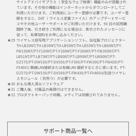
サイトアドバイザプラス（ 安全なウェブ検索）機能のみが搭載され
ています。その他の機能はインターネットからダウンロードしてご
利用いただけます。ご利用前にユーザー登録が必要です。ユーザー登
録をすると、DAT（ ウイルス定義ファイル）のアップデートサービ
スやその他ユーザーサポートがご利用いただけます。90 日の試用期
間終了後、引き続きご利用になる場合は、表示されたメッセージに
従って、有償契約をお申し込みください。
ワイヤレス投写用アプリケーションソフト。当社製プロジェクター
TH-LB20NT/TH-LB30NT/TH-LB50NT/TH-LB55NT/TH-LB60NT/PT-
FW100NT/PT-F100NT/PT-F200NT/PT-F300NT/PT-FW300NT/PT-
LB51NT/PT-LB75NT/PT-LB80NT/PT-LB90NT/PT-LW80NT/PT-
DZ570/PT-DW530/PT-DX500/PT-F300/PT-FW300/PT-FW430/PT-
FX400と無線LAN接続または有線LAN 接続するときに使います。PT-
DZ570/PT-DW530/PT-DX500/PT-FW430/PT-FX400は別途ワイヤレ
スモジュール（ 別売り）が必要です。
おもな導入済みソフトウェア
ご購入後、付属品の再発行はできません。
プロダクトキーパック同梱。メディアは同梱されておりません 。
サポート商品一覧へ