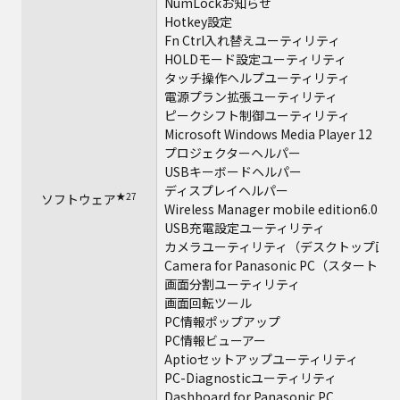
NumLockお知らせ
Hotkey設定
Fn Ctrl入れ替えユーティリティ
HOLDモード設定ユーティリティ
タッチ操作ヘルプユーティリティ
電源プラン拡張ユーティリティ
ピークシフト制御ユーティリティ
Microsoft Windows Media Player 12
プロジェクターヘルパー
USBキーボードヘルパー
ディスプレイヘルパー
★27
ソフトウェア
★
Wireless Manager mobile edition6.0.1
USB充電設定ユーティリティ
カメラユーティリティ（デスクトップ画
Camera for Panasonic PC（スタート
画面分割ユーティリティ
画面回転ツール
PC情報ポップアップ
PC情報ビューアー
Aptioセットアップユーティリティ
PC-Diagnosticユーティリティ
Dashboard for Panasonic PC