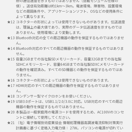
際の通信速度を示すものではありません（搭載モジュール仕様の
値）。送信有効距離は約1km～3km。電波環境、障害物、設置環境
などの周囲条件や、アプリケーションソフト、OSなどの使用条件に
よって異なります。
コネクターの形状によっては使用できないものがあります。伝送速度
は、理論上の最大値であり、実際のデータ伝送速度を示すものでは
ありません。使用環境により変動します。
Bluetooth対応の全ての周辺機器の動作を保証するものではありませ
ん。
Bluetooth対応のすべての周辺機器の動作を保証するものではありま
せん。
容量2GBまでの当社製SDメモリーカード、容量32GBまでの当社製
SDHCメモリーカード、容量64GBまでの当社製SDXCメモリーカード
の動作を確認済み。すべてのSD機器との動作を保証するものではあ
りません。
コネクターの形状によっては使用できないものがあります。
HDMI対応のすべての周辺機器の動作を保証するものではありませ
ん。
コンデンサー型マイクロホンをお使いください。
USB3.0ポートは、USB1.1/2.0/3.0に対応。USB対応のすべての周辺
機器の動作を保証するものではありません。
本製品は一般家庭用の電源コードを使用するため、AC100Vのコンセ
ントに接続して使用してください。
（社）電子情報技術産業協会 情報処理機器高調波電流抑制対策実行
計画書に基づく定格入力電力値： 27W。パソコンの電源が切れてい