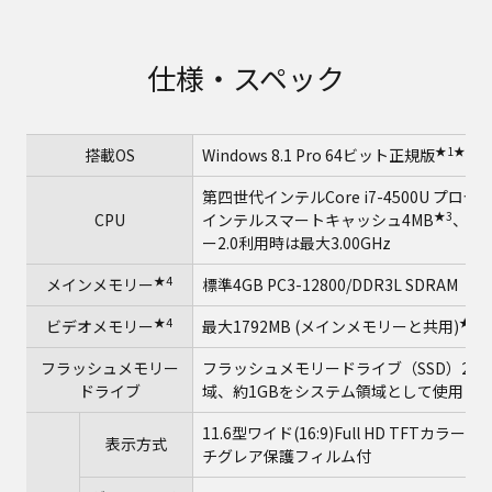
仕様・スペック
★1
★2
搭載OS
Windows 8.1 Pro 64ビット正規版
第四世代インテルCore i7-4500U プロセ
★3
CPU
インテルスマートキャッシュ4MB
、動
ー2.0利用時は最大3.00GHz
★4
メインメモリー
標準4GB PC3-12800/DDR3L SDRA
★4
★5
ビデオメモリー
最大1792MB (メインメモリーと共用)
フラッシュメモリー
フラッシュメモリードライブ（SSD）256G
ドライブ
域、約1GBをシステム領域として使用（
11.6型ワイド(16:9)Full HD TFTカ
表示方式
チグレア保護フィルム付