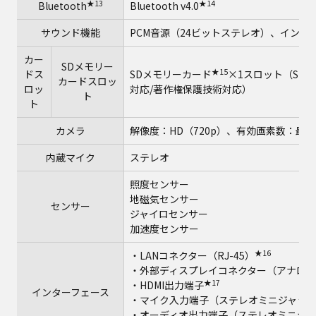
★13
★14
Bluetooth
Bluetooth v4.0
サウンド機能
PCM音源（24ビットステレオ）、インテル Hi
カー
SDメモリー
★15
ドス
SDメモリーカード
×1スロット（SDH
カードスロッ
ロッ
対応/著作権保護技術対応）
ト
ト
カメラ
解像度：HD（720p）、有効画素数：最大1
内蔵マイク
ステレオ
照度センサー
地磁気センサー
センサー
ジャイロセンサー
加速度センサー
★16
・LANコネクター（RJ-45）
・外部ディスプレイコネクター（アナログRGB
★17
・HDMI出力端子
インターフェース
・マイク入力端子（ステレオミニジャック
・オーディオ出力端子（ステレオミニジャ