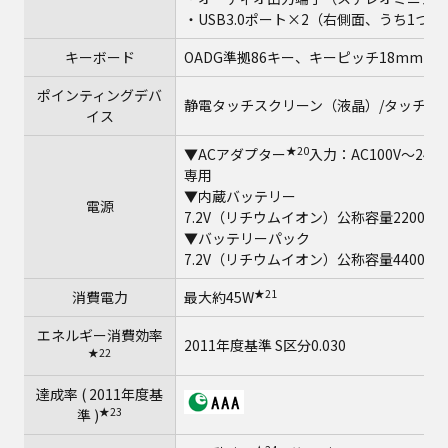
・USB3.0ポート×2（右側面、うち1つ
キーボード
OADG準拠86キー、キーピッチ18mm(横)
ポインティングデバ
静電タッチスクリーン（液晶）/タッチパ
イス
★20
▼ACアダプター
入力：AC100V～240
専用
▼内蔵バッテリー
電源
7.2V（リチウムイオン）公称容量2200mA
▼バッテリーパック
7.2V（リチウムイオン）公称容量4400mA
★21
消費電力
最大約45W
エネルギー消費効率
2011年度基準 S区分0.030
★22
達成率 ( 2011年度基
★23
準 )