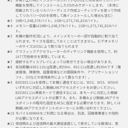
機能を使用してインストールしたOSのみサポートします。（本体に
搭載されているリカバリーディスク作成ユーティリティを使って作成
してリカバリーDVDを使用して再インストールした場合も含む）
1MB=1,048,576バイト。1GB=1,073,741,824バイト。
メモリー容量は1MB=1,048,576バイト。1GB=1,073,741,824バイ
ト。
本機の動作状況により、メインメモリーの一部が自動的に割り当て
られます。サイズを設定しておくことはできません。ビデオメモリ
ーのサイズはOSにより割り当てられます
グラフィックアクセラレーターのディザリング機能を使用して、約
1677万色表示を実現しています。
接続するディスプレイによっては表示できない場合があります。
有効距離は802.11b/g見通し約50m、802.11a見通し約30mです（電
波環境、障害物、設置環境などの周囲条件や、アプリケーションソ
フト、OSなどの使用条件によって異なります）。
IEEE802.11aを使用して本機と通信するには、W52、W53、W56の
いずれかに対応した無線LANアクセスポイントをお使いください。
IEEE802.11n準拠モードで通信するには、本モードに対応した無線
LANアクセスポイントが必要です。また、本機および無線LANアクセ
スポイントの暗号化設定をAESに設定する必要があります。詳しくは
無線LANアクセスポイントのメーカーにお問い合わせください。
モバイルWiMAXをご利用になる場合は、別途、回線事業者との契約
が必要になります。
受信時および送信時の最大通信速度として表示している数値は、実