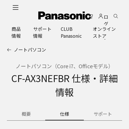
メ
イ
ロ
ン
グ
コ
商品
サポート
CLUB
オンライン
イ
ン
情報
情報
Panasonic
ストア
ン
テ
ン
ノートパソコン
ツ
に
ス
ノートパソコン（Core i7、Officeモデル）
キ
CF-AX3NEFBR 仕様・詳細
ッ
プ
情報
概要
仕様
サポート