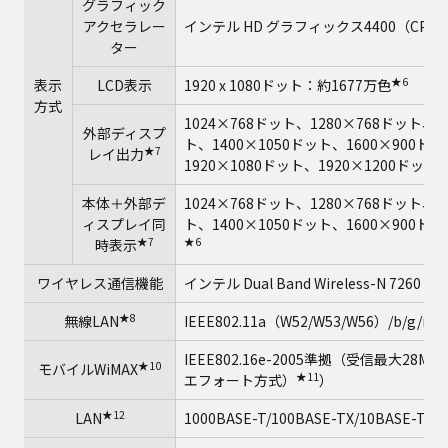
グラフィック
アクセラレー
インテル HD グラフィックス4400（CP
ター
★6
表示
LCD表示
1920 x 1080ドット：約1677万色
方式
1024×768ドット、1280×768ドット、1
外部ディスプ
ト、1400×1050ドット、1600×900ドッ
★7
レイ出力
1920×1080ドット、1920×1200ドット
本体＋外部デ
1024×768ドット、1280×768ドット、1
ィスプレイ同
ト、1400×1050ドット、1600×900ドッ
★7
★6
時表示
ワイヤレス通信機能
インテル Dual Band Wireless-N 7260
★8
無線LAN
IEEE802.11a（W52/W53/W56）/b/g/n
IEEE802.16e-2005準拠（受信最大2
★10
モバイルWiMAX
★11
エフォート方式）
）
★12
LAN
1000BASE-T/100BASE-TX/10BASE-T