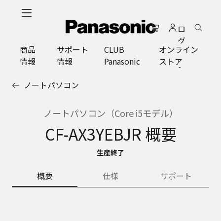
メ
イ
ロ
ン
グ
コ
商品
サポート
CLUB
オンライン
イ
ン
情報
情報
Panasonic
ストア
ン
テ
ン
ノートパソコン
ツ
に
ス
ノートパソコン（Core i5モデル）
キ
CF-AX3YEBJR 概要
ッ
プ
生産終了
概要
仕様
サポート