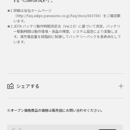
する「COMFORTALK™」。
★
1
詳細は当社ホームページ
（http://faq.askpc.panasonic.co.jp/faq/docs/003706）をご確認願
います。
★
2
JEITA バッテリ動作時間測定法（Ver.2.0）に基づいて測定。バッテリ
ー駆動時間は動作環境・液晶の輝度、システム設定により変動しま
す。満充電容量を段階的に制御してバッテリーパックを長寿命化して
います。
シェアする
※オープン価格商品の価格は販売店にお問い合わせください。