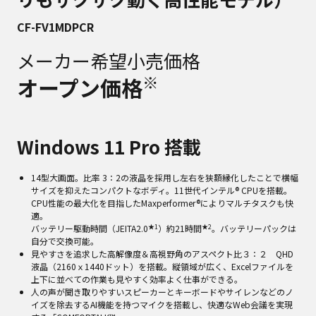
CF-FV1MDPCR
メーカー希望小売価格
※
オープン価格
Windows 11 Pro 搭載
14型大画面。比率 3：2の液晶を採用し左右を狭額縁化したことで横幅
サイズを抑えたコンパクトなボディ。11世代インテル® CPUを搭載。
CPU性能の最大化を目指したMaxperformer®によりマルチタスクも快
適。
★1
★2
バッテリー駆動時間（JEITA2.0
）約21時間
。バッテリーパックは
自分で交換可能。
見やすさを追求した高解像度＆高視野角のアスペクト比３：２ QHD
液晶（2160ｘ1440ドット）を搭載。縦領域が広く、Excelファイルを
上下に並べての作業も見やすく効率よく仕事ができる。
人の声が聞き取りやすいスピーカーとキーボードやサイレンなどのノ
イズを除去するAI機能を持つマイクを搭載し、快適なWeb会議を実現