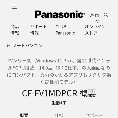
メ
イ
ロ
ン
グ
コ
商品
サポート
CLUB
オンライン
イ
ン
情報
情報
Panasonic
ストア
ン
テ
ン
ノートパソコン
ツ
に
ス
FVシリーズ（Windows 11 Pro 、第11世代インテ
キ
ル®CPU搭載 14.0型（3：2比率）の大画面なの
ッ
にコンパクト。負荷のかかるアプリもサクサク動
プ
く高性能モデル）
CF-FV1MDPCR 概要
生産終了
概要
仕様
サポート