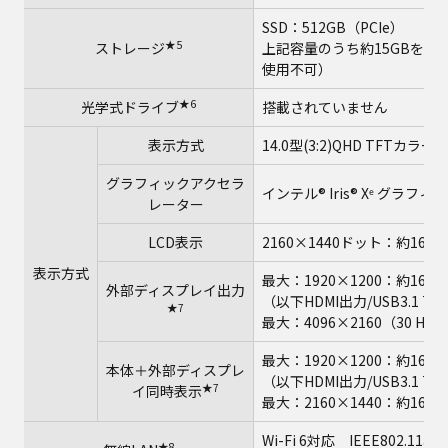
SSD：512GB（PCIe）
★5
ストレージ
上記容量のうち約15GBをリ
使用不可）
★6
光学式ドライブ
搭載されていません
表示方式
14.0型(3:2)QHD TFTカラ
グラフィックアクセラ
インテル® Iris® Xᵉ グラ
レーター
LCD表示
2160×1440ドット：約167
表示方式
最大：1920×1200：約167
外部ディスプレイ出力
（以下HDMI出力/USB3.1 T
★7
最大：4096×2160（30 Hz/6
最大：1920×1200：約167
本体＋外部ディスプレ
（以下HDMI出力/USB3.1 T
★7
イ同時表示
最大：2160×1440：約167
Wi-Fi 6対応 IEEE802.11
★8