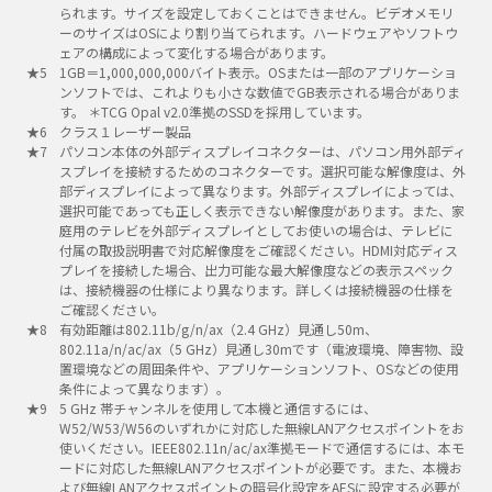
られます。サイズを設定しておくことはできません。ビデオメモリ
ーのサイズはOSにより割り当てられます。ハードウェアやソフトウ
ェアの構成によって変化する場合があります。
1GB＝1,000,000,000バイト表示。OSまたは一部のアプリケーショ
ンソフトでは、これよりも小さな数値でGB表示される場合がありま
す。 ＊TCG Opal v2.0準拠のSSDを採用しています。
クラス１レーザー製品
パソコン本体の外部ディスプレイコネクターは、パソコン用外部ディ
スプレイを接続するためのコネクターです。選択可能な解像度は、外
部ディスプレイによって異なります。外部ディスプレイによっては、
選択可能であっても正しく表示できない解像度があります。また、家
庭用のテレビを外部ディスプレイとしてお使いの場合は、テレビに
付属の取扱説明書で対応解像度をご確認ください。HDMI対応ディス
プレイを接続した場合、出力可能な最大解像度などの表示スペック
は、接続機器の仕様により異なります。詳しくは接続機器の仕様を
ご確認ください。
有効距離は802.11b/g/n/ax（2.4 GHz）見通し50m、
802.11a/n/ac/ax（5 GHz）見通し30mです（電波環境、障害物、設
置環境などの周囲条件や、アプリケーションソフト、OSなどの使用
条件によって異なります）。
5 GHz 帯チャンネルを使用して本機と通信するには、
W52/W53/W56のいずれかに対応した無線LANアクセスポイントをお
使いください。IEEE802.11n/ac/ax準拠モードで通信するには、本モ
ードに対応した無線LANアクセスポイントが必要です。また、本機お
よび無線LANアクセスポイントの暗号化設定をAESに設定する必要が