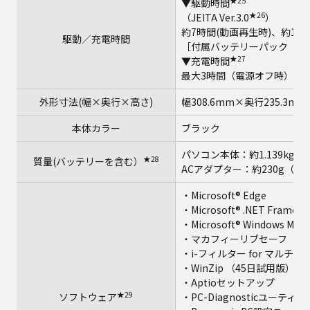
★25
▼駆動時間
★26
（JEITA Ver.3.0
）
約7時間(動画再生時)、約16.
駆動／充電時間
［付属バッテリーパック（L
★27
▼充電時間
最大3時間（電源オフ時）／
外形寸法(幅×奥行×高さ)
幅308.6mm×奥行235.3
本体カラー
ブラック
パソコン本体：約1.139kg
★28
質量(バッテリーを含む）
ACアダプター：約230g（電
・Microsoft® Edge
・Microsoft® .NET Framewo
・Microsoft® Windows Media
・マカフィーリブセーフ（6
・i-フィルター for マルチデ
★3
・WinZip （45日試用版）
・Aptioセットアップ
★29
ソフトウェア
・PC-Diagnosticユーティ