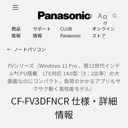
メ
イ
ロ
ン
グ
コ
商品
サポート
CLUB
オンライン
イ
ン
情報
情報
Panasonic
ストア
ン
テ
ン
ノートパソコン
ツ
に
ス
FVシリーズ（Windows 11 Pro 、第12世代インテ
キ
ル®CPU搭載 LTE対応 14.0型（3：2比率）の大
ッ
画面なのにコンパクト。負荷のかかるアプリもサ
プ
クサク動く高性能モデル）
CF-FV3DFNCR 仕様・詳細
情報