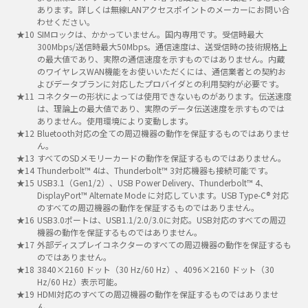
あります。詳しくは無線LANアクセスポイントのメーカーにお問い合
わせください。
SIMロックは、かかっていません。国内専用です。受信時最大
300Mbps/送信時最大50Mbps。通信速度は、送受信時の技術規格上
の最大値であり、実際の通信速度を示すものではありません。内蔵
のワイヤレスWAN機能をお使いいただくには、通信業者との契約お
よびデータプランに対応したプロバイダとの利用契約が必要です。
コネクターの形状によっては使用できないものがあります。伝送速度
は、理論上の最大値であり、実際のデータ伝送速度を示すものでは
ありません。使用環境により変動します。
Bluetooth対応の全ての周辺機器の動作を保証するものではありませ
ん。
すべてのSDメモリーカードの動作を保証するものではありません。
Thunderbolt™ 4は、Thunderbolt™ 3対応機器も接続可能です。
USB3.1（Gen1/2）、USB Power Delivery、Thunderbolt™ 4、
DisplayPort™ Alternate Mode に対応しています。USB Type-C® 対応
のすべての周辺機器の動作を保証するものではありません。
USB3.0ポートは、USB1.1/2.0/3.0に対応。USB対応のすべての周辺
機器の動作を保証するものではありません。
外部ディスプレイコネクターのすべての周辺機器の動作を保証するも
のではありません。
3840×2160 ドット（30 Hz/60 Hz）、4096×2160 ドット（30
Hz/60 Hz）表示可能。
HDMI対応のすべての周辺機器の動作を保証するものではありませ
ん。