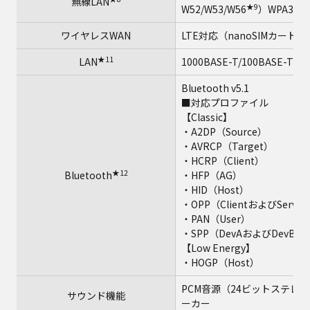
無線LAN
★9
W52/W53/W56
）WPA3、W
ワイヤレスWAN
LTE対応（nanoSIMカード）
★11
LAN
1000BASE-T/100BASE-TX/1
Bluetooth v5.1
■対応プロファイル
【Classic】
・A2DP（Source）
・AVRCP（Target）
・HCRP（Client）
★12
Bluetooth
・HFP（AG）
・HID（Host）
・OPP（ClientおよびServer
・PAN（User）
・SPP（DevAおよびDevB）
【Low Energy】
・HOGP（Host）
PCM音源（24ビットステレオ）、
サウンド機能
ーカー