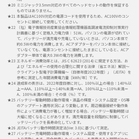
ミニジャック3.5mm対応のすべてのヘッドセットの動作を保証する
ものではありません。
本製品はAC100V対応の電源コードを使用するため、AC100Vのコン
セントに接続して使用してください。
（社）電子情報技術産業協会情報処理機器高調波電流抑制対策実行
計画書に基づく定格入力電力値： 51W。パソコンの電源が切れてい
て、バッテリーが満充電や充電していないときは、パソコン本体で
約0.5Wの電力を消費します。ACアダプターをパソコン本体に接続し
ていなくても、電源コンセントに接続したままにしていると、ACア
ダプター単体で最大0.3Wの電力を消費します。
エネルギー消費効率とは、JIS C 62623 (2014) に規定する方法、お
よび「エネルギーの使用の合理化に関する法律 （省エネ法）解説～
クライアント型電子計算機編～（目標年度2022年度）」（JEITA）を
参考に測定した年間消費電力量［kWh/年］です。
達成率の表示は、2022年度目標に対し、100％以上の場合：140％以
上＝AAA、110％以上～140％未満＝AA、100％以上～110％未満＝
A、100％未満の場合：その値（％）です。
バッテリー駆動時間は動作環境・液晶の輝度・システム設定・OS等
のアップデート適用状況により変動します。周辺機器接続や動作条
件によって消費電力が著しく増加する場合、バッテリー駆動時間 は
大幅に短くなることがあります。満充電容量を段階的に制御してバ
ッテリーパックを長寿命化しています。
JEITAバッテリ動作時間測定法(Ver. 3.0)に基づいて測定。
バッテリー充電時間は動作環境・システム設定・使用するアプリに
より変動します。完全放電したバッテリーを充電すると時間がかか