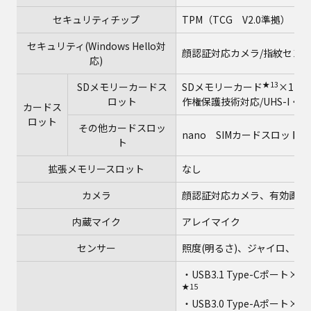
セキュリティチップ
TPM（TCG V2.0準拠）
セキュリティ(Windows Hello対
顔認証対応カメラ/指紋セン
応)
★13
SDメモリーカードス
SDメモリーカード
×1ス
ロット
作権保護技術対応/UHS-I・
カードス
ロット
その他カードスロッ
nano SIMカードスロット
ト
拡張メモリースロット
なし
カメラ
顔認証対応カメラ、有効画素数：
内蔵マイク
アレイマイク
センサー
照度(明るさ)、ジャイロ、加
・USB3.1 Type-Cポート×2（
★15
★
・USB3.0 Type-Aポート×3