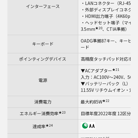
★
・LANコネクター（RJ-45）
インターフェース
・外部ディスプレイコネクター（
・HDMI出力端子（4K60p出
・ヘッドセット端子（マイク
★20
3.5mm
、CTIA準拠）
OADG準拠87キー、キーピ
キーボード
ード
ポインティングデバイス
高精度タッチパッド対応ホイ
★21
▼ACアダプター
入力：AC100V～240V、50H
電源
▼バッテリーパック（L）
11.55V リチウムイオン・定格
★22
消費電力
最大約85W
★23
エネルギー消費効率
目標年度2022年度 12区分19.
★24
達成率