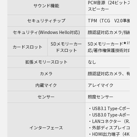
PCM音源（24ビットステレオ
サウンド機能
スピーカー
セキュリティチップ
TPM（TCG V2.0準拠）
セキュリティ(Windows Hello対応)
顔認証対応カメラ/指紋
★15
SDメモリーカー
SDメモリーカード
×
カードスロット
ドスロット
応/著作権保護技術対応/U
拡張メモリースロット
なし
カメラ
顔認証対応カメラ、有効画素
内蔵マイク
アレイマイク
センサー
照度センサー
・USB3.1 Type-Cポート（
・USB3.0 Type-
・LANコネクター（RJ-4
インターフェース
・外部ディスプレイコネクタ
・HDMI出力端子（4K60