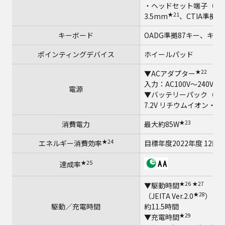
・ヘッドセット端子（マ
★21
3.5mm
、CTIA準拠）
キーボード
OADG準拠87キー、キー
ポインティングデバイス
ホイールパッド
★22
▼ACアダプター
入力：AC100V～240V、
電源
▼バッテリーパック（S
7.2V リチウムイオン・定
★23
消費電力
最大約85W
★24
エネルギー消費効率
目標年度2022年度 12区分
★25
達成率
★26
★27
▼駆動時間
★28
（JEITA Ver.2.0
）
駆動／充電時間
約11.5時間
★29
▼充電時間