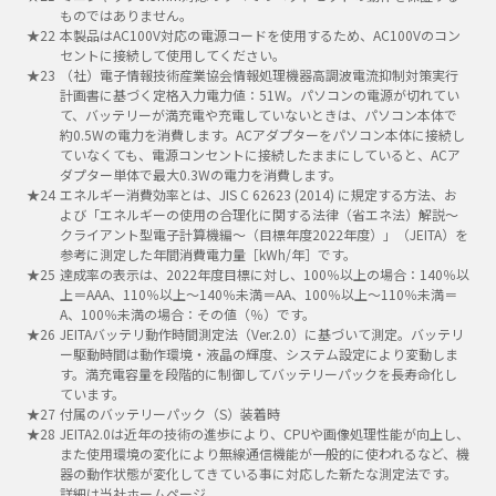
ものではありません。
本製品はAC100V対応の電源コードを使用するため、AC100Vのコン
セントに接続して使用してください。
（社）電子情報技術産業協会情報処理機器高調波電流抑制対策実行
計画書に基づく定格入力電力値：51W。パソコンの電源が切れてい
て、バッテリーが満充電や充電していないときは、パソコン本体で
約0.5Wの電力を消費します。ACアダプターをパソコン本体に接続し
ていなくても、電源コンセントに接続したままにしていると、ACア
ダプター単体で最大0.3Wの電力を消費します。
エネルギー消費効率とは、JIS C 62623 (2014) に規定する方法、お
よび「エネルギーの使用の合理化に関する法律（省エネ法）解説～
クライアント型電子計算機編～（目標年度2022年度）」（JEITA）を
参考に測定した年間消費電力量［kWh/年］です。
達成率の表示は、2022年度目標に対し、100％以上の場合：140％以
上＝AAA、110％以上～140％未満＝AA、100％以上～110％未満＝
A、100％未満の場合：その値（％）です。
JEITAバッテリ動作時間測定法（Ver.2.0）に基づいて測定。バッテリ
ー駆動時間は動作環境・液晶の輝度、システム設定により変動しま
す。満充電容量を段階的に制御してバッテリーパックを長寿命化し
ています。
付属のバッテリーパック（S）装着時
JEITA2.0は近年の技術の進歩により、CPUや画像処理性能が向上し、
また使用環境の変化により無線通信機能が一般的に使われるなど、機
器の動作状態が変化してきている事に対応した新たな測定法です。
詳細は当社ホームページ