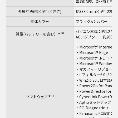
電源ON時、OFF時ともに
外形寸法(幅×奥行×高さ)
幅333.0mm×奥行225
本体カラー
ブラック&シルバー
パソコン本体：約1.27k
★30
質量(バッテリーを含む）
ACアダプター：約260g
・Microsoft® Internet Ex
・Microsoft® Edge
・Microsoft® .NET Fram
・Microsoft® Windows Me
・マカフィーリブセーフ
・i-フィルター6.0 (30
・WinZip 20.5日本語
・Power2Go for Panaso
・PowerDirector for Pa
★31
ソフトウェア
・CyberLink PowerDVD
・Aptioセットアップ
・PC-Diagnosticユー
・Panasonic PC設定