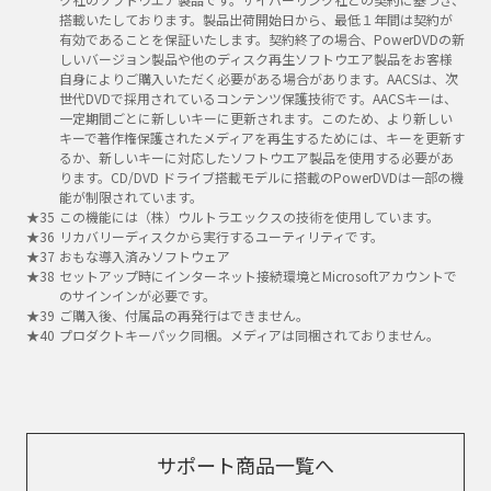
搭載いたしております。製品出荷開始日から、最低１年間は契約が
有効であることを保証いたします。契約終了の場合、PowerDVDの新
しいバージョン製品や他のディスク再生ソフトウエア製品をお客様
自身によりご購入いただく必要がある場合があります。AACSは、次
世代DVDで採用されているコンテンツ保護技術です。AACSキーは、
一定期間ごとに新しいキーに更新されます。このため、より新しい
キーで著作権保護されたメディアを再生するためには、キーを更新す
るか、新しいキーに対応したソフトウエア製品を使用する必要があ
ります。CD/DVD ドライブ搭載モデルに搭載のPowerDVDは一部の機
能が制限されています。
この機能には（株）ウルトラエックスの技術を使用しています。
リカバリーディスクから実行するユーティリティです。
おもな導入済みソフトウェア
セットアップ時にインターネット接続環境とMicrosoftアカウントで
のサインインが必要です。
ご購入後、付属品の再発行はできません。
プロダクトキーパック同梱。メディアは同梱されておりません。
サポート商品一覧へ