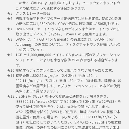
ーのサイズはOSにより割り当てられます。ハードウェアやソフトウ
ェアの構成によって変化する場合があります。
クラス１レーザー製品
搭載する光学ドライブのデータ転送速度は当社測定値。DVDの1倍速
の転送速度は1,350KB/秒、CDの1倍速の転送速度は150KB/秒です。
DVD-RAMは、カートリッジなしのディスクまたはカートリッジから
取り出せるディスク（ Type2、Type4 ）のみ使用できます。
DVD-R は、4.7 GB（ for General ）の再生に対応。DVD-R（ for
Authoring）の再生については、ディスクアットワンス記録したもの
に対応しています。
1GB ＝ 1,000,000,000 バイト。OS または一部のアプリケーション
ソフトでは、これよりも小さな数値でGB 表示される場合がありま
す。
接続するディスプレイによっては表示できない場合があります。
有効距離は802.11b/g/n/ax（2.4 GHz）見通し50m、
802.11a/n/ac/ax（5 GHz）見通し30mです（電波環境、障害物、設
置環境などの周囲条件や、アプリケーションソフト、OSなどの使用
条件によって異なります）。
5.2GHz帯（W52）を使って登録局と通信を行う場合を除き、
IEEE802.11a/n/ac/axが使用する5.2GHz/5.3GHz帯（W52/W53）を
使って屋外で通信を行うことは、電波法で禁止されています。
W52（登録局を除く）/W53をご使用で、無線LANがオンの状態で本
機を屋外で使用する場合は、あらかじめIEEE802.11a/n/ac/ax（5
GHz）を無効にしておいてください。5.47GHz～5.725GHzの周波数
帯域（W56）の屋外での使用については電波法で禁止されていませ