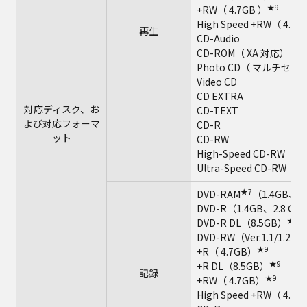
★9
+RW（ 4.7GB ）
High Speed +RW（ 4.7G
再生
CD-Audio
CD-ROM（ XA 対応）
Photo CD（ マルチセ
Video CD
CD EXTRA
対応ディスク、お
CD-TEXT
よび対応フォーマ
CD-R
ット
CD-RW
High-Speed CD-RW
Ultra-Speed CD-RW
★7
DVD-RAM
（1.4GB、2
DVD-R（1.4GB、2.8 GB、
★9
DVD-R DL（8.5GB）
DVD-RW（Ver.1.1/1.2 
★9
+R（ 4.7GB）
★9
+R DL（8.5GB）
記録
★9
+RW（ 4.7GB）
High Speed +RW（ 4.7