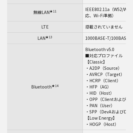
IEEE802.11a（W52/W53
★11
無線LAN
応、Wi-Fi準拠）
LTE
搭載されていません
★13
LAN
1000BASE-T/100BASE-
Bluetooth v5.0
■対応プロファイル
【Classic】
・A2DP（Source）
・AVRCP（Target）
・HCRP（Client）
★14
Bluetooth
・HFP（AG）
・HID（Host）
・OPP（ClientおよびSer
・PAN（User）
・SPP（DevAおよびDev
【Low Energy】
・HOGP（Host）