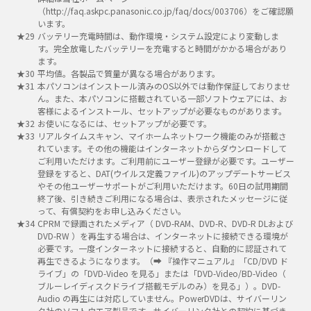
（http://faq.askpc.panasonic.co.jp/faq/docs/003706）をご確認願
います。
バッテリー充電時間は、動作環境・システム設定により変動しま
す。完全放電したバッテリーを充電すると時間がかかる場合があり
ます。
平均値。各製品で質量が異なる場合があります。
本パソコンはインストール済みのOS以外では動作保証しておりませ
ん。また、本パソコンに搭載されている一部ソフトウェアには、お
客様によるインストール、セットアップが必要なものがあります。
お使いになるには、セットアップが必要です。
リアルタイムスキャン、マイホームネットワーク機能のみが搭載さ
れています。その他の機能はインターネットからダウンロードして
ご利用いただけます。ご利用前にユーザー登録が必要です。ユーザー
登録をすると、DAT(ウイルス定義ファイル)のアップデートサービス
やその他ユーザーサポートがご利用いただけます。60日の試用期間
終了後、引き続きご利用になる場合は、表示されたメッセージに従
って、有償契約をお申し込みください。
CPRM で録画されたメディア（ DVD-RAM、DVD-R、DVD-R DLおよび
DVD-RW ）を再生する場合は、インターネットに接続できる環境が
必要です。一度インターネットに接続すると、自動的に認証されて
再生できるようになります。（➡ 『操作マニュアル』「CD/DVD ド
ライブ」の「DVD-Video を見る」または「DVD-Video/BD-Video（
ブルーレイディスクドライブ搭載モデルのみ）を見る」）。DVD-
Audio の再生には対応していません。PowerDVDは、サイバーリン
ク社のソフトウエア製品です。サイバーリンク社との契約に基づき、