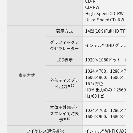
CD-R
CD-RW
High-Speed CD-RW
Ultra-Speed CD-RW
表示方式
14型(16:9)Full HD 
グラフィックア
インテル® UHD グラフ
クセラレーター
LCD表示
1920×1080ドット：約1
1024×768、1280×768
表示方式
1600×900、1600×12
外部ディスプレ
1677万色
★10
イ出力
HDMI出力のみ：2560×144
Hz/60 Hz）
本体＋外部ディ
1024×768、1280×768
スプレイ同時表
1600×900、1680×10
★10
示
ワイヤレス通信機能
インテル® Wi-Fi 6 AX201