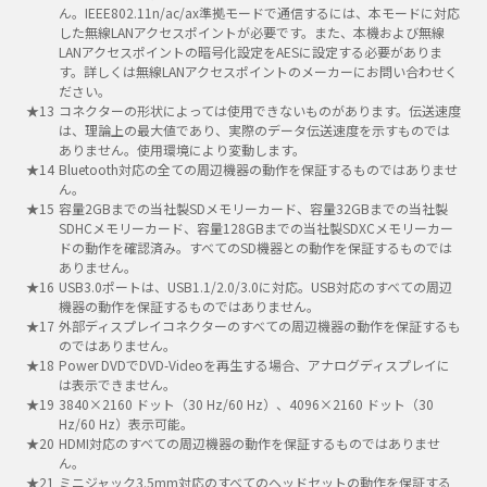
ん。IEEE802.11n/ac/ax準拠モードで通信するには、本モードに対応
した無線LANアクセスポイントが必要です。また、本機および無線
LANアクセスポイントの暗号化設定をAESに設定する必要がありま
す。詳しくは無線LANアクセスポイントのメーカーにお問い合わせく
ださい。
コネクターの形状によっては使用できないものがあります。伝送速度
は、理論上の最大値であり、実際のデータ伝送速度を示すものでは
ありません。使用環境により変動します。
Bluetooth対応の全ての周辺機器の動作を保証するものではありませ
ん。
容量2GBまでの当社製SDメモリーカード、容量32GBまでの当社製
SDHCメモリーカード、容量128GBまでの当社製SDXCメモリーカー
ドの動作を確認済み。すべてのSD機器との動作を保証するものでは
ありません。
USB3.0ポートは、USB1.1/2.0/3.0に対応。USB対応のすべての周辺
機器の動作を保証するものではありません。
外部ディスプレイコネクターのすべての周辺機器の動作を保証するも
のではありません。
Power DVDでDVD-Videoを再生する場合、アナログディスプレイに
は表示できません。
3840×2160 ドット（30 Hz/60 Hz）、4096×2160 ドット（30
Hz/60 Hz）表示可能。
HDMI対応のすべての周辺機器の動作を保証するものではありませ
ん。
ミニジャック3.5mm対応のすべてのヘッドセットの動作を保証する