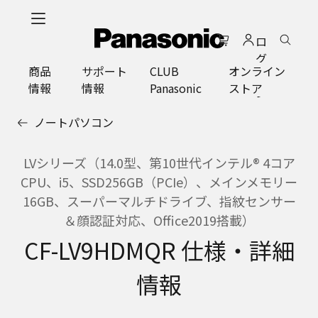
メ
イ
ロ
ン
グ
コ
商品
サポート
CLUB
オンライン
イ
ン
情報
情報
Panasonic
ストア
ン
テ
ン
ノートパソコン
ツ
に
ス
LVシリーズ（14.0型、第10世代インテル® 4コア
キ
CPU、i5、SSD256GB（PCIe）、メインメモリー
ッ
16GB、スーパーマルチドライブ、指紋センサー
プ
＆顔認証対応、Office2019搭載）
CF-LV9HDMQR 仕様・詳細
情報