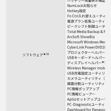
バッテリー残量表示補正ユ
NumLockお知らせ
Hotkey設定
Fn Ctrl入れ替えユーティリ
電源プラン拡張ユーティリ
ピークシフト制御ユーティ
Total Media Backup & Rec
ArcSoft ShowBiz
Microsoft Windows Media P
★3
CyberLink PowerDVD10
プロジェクターヘルパー
★36
ソフトウェア
★37
USBキーボードヘルパー
★37
ディスプレイヘルパー
Wireless Manager mobile e
USB充電設定ユーティリテ
カメラユーティリティ（デ
画面分割ユーティリティ
PC情報ポップアップ
PC情報ビューアー
Aptioセットアップユーテ
PC-Diagnosticユーティリ
Dashboard for Panasonic 