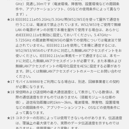
GHz）見通し30mです（電波環境、障害物、設置環境などの周囲条
件や、アプリケーションソフト、OSなどの使用条件によって異なり
ます）。
IEEE802.11aの5.2GHz/5.3GHz帯(W52/W53)を使って屋外で通信を
行うことは、電波法で禁止されています。W52/W53をご使用で無線
LAN の電源がオンの状態で本機を屋外で使用する場合は、あらかじ
めIEEE802.11aを無効に設定しておいてください。5.47GHz～
5.725GHz の周波数帯域(W56)の屋外での使用については電波法で禁
止されていません。IEEE802.11aを使用して本機と通信するには、
W52/W53/W56のいずれかに対応した無線LANアクセスポイントをお
使いください。IEEE802.11n/ac準拠モードで通信するには、本モー
ドに対応した無線LANアクセスポイントが必要です。また本機および
無線LANアクセスポイントの暗号化設定をAESに設定する必要があり
ます。詳しくは無線LANアクセスポイントのメーカーにお問い合わせ
ください。
モバイルWiMAXをご利用になる場合は、別途、回線事業者との契約
が必要になります。
受信時および送信時の最大通信速度として表示している数値は、実
際の通信速度を示すものではありません（搭載モジュール仕様の
値）。送信有効距離は約1km～3km。電波環境、障害物、設置環境
などの周囲条件や、アプリケーションソフト、OSなどの使用条件に
よって異なります。
コネクターの形状によっては使用できないものがあります。伝送速度
は、理論上の最大値であり、実際のデータ伝送速度を示すものでは
ありません。使用環境により変動します。