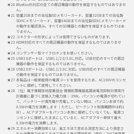
Bluetooth対応の全ての周辺機器の動作を保証するものではありませ
ん。
容量2GBまでの当社製SDメモリーカード、容量32GBまでの当社製
SDHCメモリーカード、容量64GBまでの当社製SDXCメモリーカード
の動作を確認済み。すべてのSD機器との動作を保証するものではあ
りません。
コネクターの形状によっては使用できないものがあります。
HDMI対応のすべての周辺機器の動作を保証するものではありませ
ん。
コンデンサー型マイクロホンをお使いください。
USB3.0ポートは、USB1.1/2.0/3.0に対応。USB対応のすべての周辺
機器の動作を保証するものではありません。
USB2.0ポートは、USB1.1/2.0に対応。USB対応のすべての周辺機器
の動作を保証するものではありません。
本製品は一般家庭用の電源コードを使用するため、AC100Vのコンセ
ントに接続して使用してください。
（社）電子情報技術産業協会 情報処理機器高調波電流抑制対策実行
計画書に基づく定格入力電力値： 39W。パソコンの電源が切れてい
て、バッテリーが満充電や充電していない時は、パソコン本体で約
0.5Wの電力を消費します（ ただし、ピークシフト制御期間中は約1
W）。ACアダプターをパソコン本体に接続していなくても、電源コ
ンセントに接続したままにしていると、ACアダプター単体で最大
0.3Wの電力を消費します。
エネルギー消費効率とは、省エネ法で定める測定方法により測定さ
れた消費電力を省エネ法で定める複合理論性能（単位：2007年度基