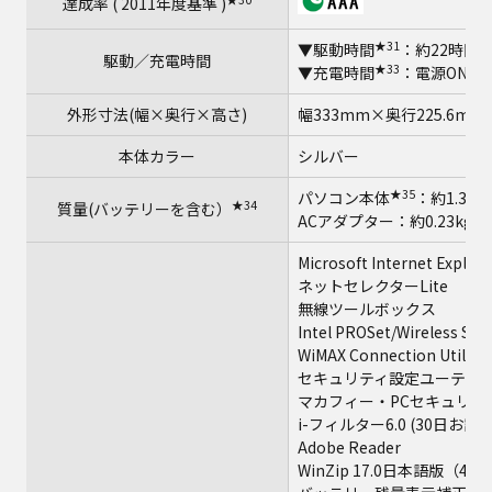
達成率 ( 2011年度基準 )
★31
★
▼駆動時間
：約22時間
駆動／充電時間
★33
▼充電時間
：電源ON時
外形寸法(幅×奥行×高さ)
幅333mm×奥行225.6mm
本体カラー
シルバー
★35
パソコン本体
：約1.39
★34
質量(バッテリーを含む）
ACアダプター：約0.23kg（
Microsoft Internet Explore
ネットセレクターLite
無線ツールボックス
Intel PROSet/Wireless Sof
WiMAX Connection Utility
セキュリティ設定ユーティ
マカフィー・PCセキュリテ
i-フィルター6.0 (30日お試
Adobe Reader
WinZip 17.0日本語版（4