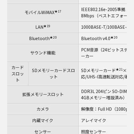
IEEE802.16e-2005
★17
モバイルWiMAX
8Mbps（ベストエフォート
★19
LAN
1000BASE-T/100BASE-TX
★20
★20
Bluetooth
Bluetooth v4.0
PCM音源（24ビットステレオ）、
サウンド機能
ーカー
カード
★21
SDメモリーカードスロ
SDメモリーカード
×1ス
スロッ
ット
応/UHS-I高速転送対応/
ト
DDR3L 204ピン SO-DIMM
拡張メモリースロット
4GBメモリー増設済み）
カメラ
解像度：Full HD（1080
内蔵マイク
アレイマイク
センサー
照度センサー