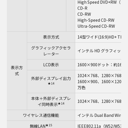
High Speed DVD+RW（ 4.
CD-R
CD-RW
High-Speed CD-RW
Ultra-Speed CD-RW
表示方式
14型ワイド(16:9)HD+ TF
グラフィックアクセラ
インテル HD グラフィックス
レーター
LCD表示
1600×900ドット：約167
表示方
式
1024×768、1280×768、1
外部ディスプレイ出力
1600×900、1600×1200
★14
万色
本体＋外部ディスプレ
1024×768、1280×768、
★14
イ同時表示
ワイヤレス通信機能
インテル Dual Band Wireles
★15
無線LAN
IEEE802.11a（W52/W53/W