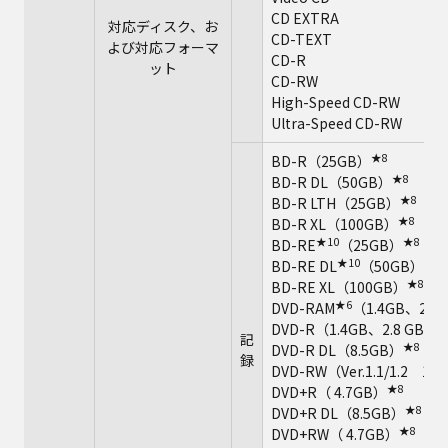
CD EXTRA
対応ディスク、お
CD-TEXT
よび対応フォーマ
CD-R
ット
CD-RW
High-Speed CD-RW
Ultra-Speed CD-RW
★8
BD-R（25GB）
★8
BD-R DL（50GB）
★8
BD-R LTH（25GB）
★8
BD-R XL（100GB）
★10
★8
BD-RE
（25GB）
★10
★8
BD-RE DL
（50GB）
★8
BD-RE XL（100GB）
★6
DVD-RAM
（1.4GB、2.8
DVD-R（1.4GB、2.8 GB、4.
記
★8
DVD-R DL（8.5GB）
録
DVD-RW（Ver.1.1/1.2 1
★8
DVD+R（ 4.7GB）
★8
DVD+R DL（8.5GB）
★8
DVD+RW（ 4.7GB）