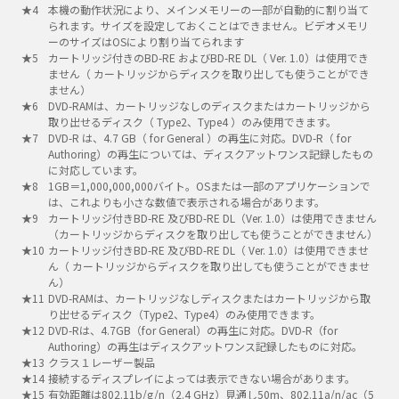
本機の動作状況により、メインメモリーの一部が自動的に割り当て
られます。サイズを設定しておくことはできません。ビデオメモリ
ーのサイズはOSにより割り当てられます
カートリッジ付きのBD-RE およびBD-RE DL（ Ver. 1.0）は使用でき
ません（ カートリッジからディスクを取り出しても使うことができ
ません）
DVD-RAMは、カートリッジなしのディスクまたはカートリッジから
取り出せるディスク（ Type2、Type4 ）のみ使用できます。
DVD-R は、4.7 GB（ for General ）の再生に対応。DVD-R（ for
Authoring）の再生については、ディスクアットワンス記録したもの
に対応しています。
1GB＝1,000,000,000バイト。OSまたは一部のアプリケーションで
は、これよりも小さな数値で表示される場合があります。
カートリッジ付きBD-RE 及びBD-RE DL（Ver. 1.0）は使用できません
（カートリッジからディスクを取り出しても使うことができません）
カートリッジ付きBD-RE 及びBD-RE DL（ Ver. 1.0）は使用できませ
ん（ カートリッジからディスクを取り出しても使うことができませ
ん）
DVD-RAMは、カートリッジなしディスクまたはカートリッジから取
り出せるディスク（Type2、Type4）のみ使用できます。
DVD-Rは、4.7GB（for General）の再生に対応。DVD-R（for
Authoring）の再生はディスクアットワンス記録したものに対応。
クラス１レーザー製品
接続するディスプレイによっては表示できない場合があります。
有効距離は802.11b/g/n（2.4 GHz）見通し50m、802.11a/n/ac（5