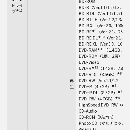
BD-ROM
ドライ
BD-R（Ver.1.1/1.2/1.3、2
★13
ブ
BD-R DL（Ver.1.1/1.2/1.
BD-R LTH（Ver.1.2/1.3、
BD-R XL（Ver.2.0、100GB
★9
BD-RE
（Ver. 2.1、25G
★10
BD-RE DL
（Ver.2.1、5
BD-RE XL（Ver.3.0、100G
★11
DVD-RAM
（ 1.4GB、2.
DVD-ROM（1層、2層）
DVD-Video
★12
DVD-R
（1.4GB、2.8GB
★8
DVD-R DL（8.5GB）
再
DVD-RW（Ver.1.1/1.2 1
★8
生
DVD+R（4.7GB）
★8
DVD+R DL（8.5GB）
★8
DVD+RW（4.7GB）
HighSpeed DVD+RW（4.7
CD-Audio
CD-ROM（XA対応）
Photo CD（マルチセッシ
Video CD