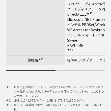
リカバリーディスク作成ユ
ハードディスクデータ消去
★43
DirectX 11.2
Microsoft .NET Framework
インテル PROSet/Wireless 
VIP Access for De
インテル スマート･コネク
Skype
NAVITIME
★46
★47
付属品
標準ACアダプター、バッテ
お買い上げ時にインストールされているOS、ハードディスクリカバ
リー機能またはリカバリーディスクを使ってインストールしたOS の
みサポートします。
1MB=1,048,576バイト。1GB=1,073,741,824バイト。
メモリー容量は1MB=1,048,576バイト。1GB=1,073,741,824バイ
ト。