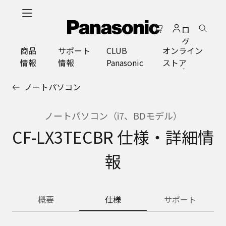
メ
イ
ロ
ン
グ
コ
商品
サポート
CLUB
オンライン
イ
ン
情報
情報
Panasonic
ストア
ン
テ
ン
ノートパソコン
ツ
に
ス
ノートパソコン（i7、BDモデル）
キ
CF-LX3TECBR 仕様・詳細情
ッ
プ
報
概要
仕様
サポート