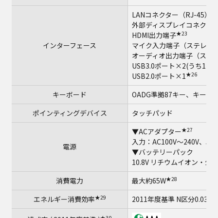
★
LANコネクター（RJ-45）
外部ディスプレイコネクター（ア
★23
HDMI出力端子
インターフェース
マイク入力端子（ステレオ
オーディオ出力端子（ステレ
USB3.0ポート×2(うち1
★26
USB2.0ポート×1
キーボード
OADG準拠87キー、キーピ
ポインティングデバイス
タッチパッド
★27
▼ACアダプター
入力：AC100V～240V、50
電源
▼バッテリーパック
10.8V リチウムイオン・公称
★28
消費電力
最大約65W
★29
エネルギー消費効率
2011年度基準 N区分0.034
★30