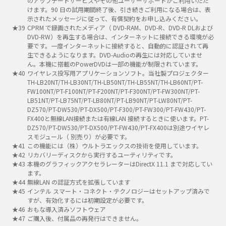
のアップデートサービスやその他ユーザーサポートがご利用いただ
けます。90 日の試用期間終了後、引き続きご利用になる場合は、表
示されたメッセージに従って、有償契約をお申し込みください。
CPRM で録画されたメディア（ DVD-RAM、DVD-R、DVD-R DLおよび
DVD-RW）を再生する場合は、インターネットに接続できる環境が必
要です。一度インターネットに接続すると、自動的に認証されて再
生できるようになります。DVD-Audioの再生には対応していませ
ん。本機に搭載のPowerDVDは一部の機能が制限されています。
ワイヤレス投写用アプリケーションソフト。当社製プロジェクター
TH-LB20NT/TH-LB30NT/TH-LB50NT/TH-LB55NT/TH-LB60NT/PT-
FW100NT/PT-F100NT/PT-F200NT/PT-F300NT/PT-FW300NT/PT-
LB51NT/PT-LB75NT/PT-LB80NT/PT-LB90NT/PT-LW80NT/PT-
DZ570/PT-DW530/PT-DX500/PT-F300/PT-FW300/PT-FW430/PT-
FX400と無線LAN接続または有線LAN 接続するときに使います。PT-
DZ570/PT-DW530/PT-DX500/PT-FW430/PT-FX400は別途ワイヤレ
スモジュール（ 別売り）が必要です。
この機能には（株）ウルトラエックスの技術を使用しています。
リカバリーディスクから実行するユーティリティです。
本機のグラフィックアクセラレーターはDirectX 11.1 まで対応してい
ます。
無線LAN の認証方式を拡張しています
インテル スマート・コネクト・テクノロジーはセットアップ済みで
すが、有効化するには初期設定が必要です。
おもな導入済みソフトウェア
ご購入後、付属品の再発行はできません。