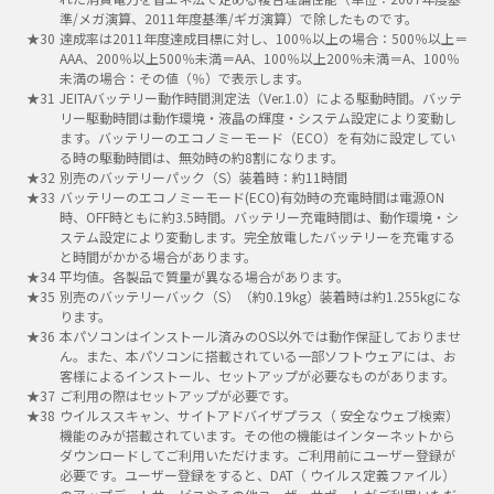
準/メガ演算、2011年度基準/ギガ演算）で除したものです。
達成率は2011年度達成目標に対し、100％以上の場合：500％以上＝
AAA、200％以上500％未満＝AA、100％以上200％未満＝A、100％
未満の場合：その値（％）で表示します。
JEITAバッテリー動作時間測定法（Ver.1.0）による駆動時間。バッテ
リー駆動時間は動作環境・液晶の輝度・システム設定により変動し
ます。バッテリーのエコノミーモード（ECO）を有効に設定してい
る時の駆動時間は、無効時の約8割になります。
別売のバッテリーパック（S）装着時：約11時間
バッテリーのエコノミーモード(ECO)有効時の充電時間は電源ON
時、OFF時ともに約3.5時間。バッテリー充電時間は、動作環境・シ
ステム設定により変動します。完全放電したバッテリーを充電する
と時間がかかる場合があります。
平均値。各製品で質量が異なる場合があります。
別売のバッテリーバック（S）（約0.19kg）装着時は約1.255kgにな
ります。
本パソコンはインストール済みのOS以外では動作保証しておりませ
ん。また、本パソコンに搭載されている一部ソフトウェアには、お
客様によるインストール、セットアップが必要なものがあります。
ご利用の際はセットアップが必要です。
ウイルススキャン、サイトアドバイザプラス（ 安全なウェブ検索）
機能のみが搭載されています。その他の機能はインターネットから
ダウンロードしてご利用いただけます。ご利用前にユーザー登録が
必要です。ユーザー登録をすると、DAT（ ウイルス定義ファイル）