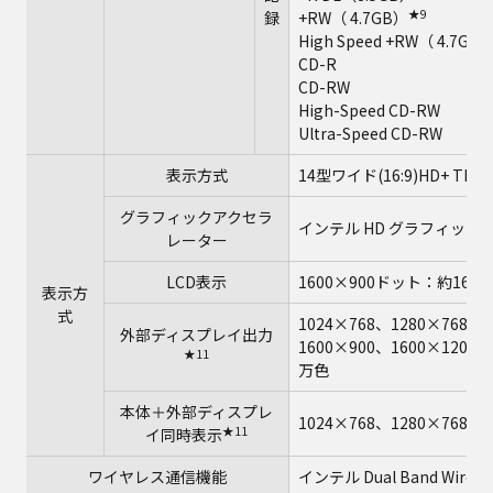
★9
録
+RW（ 4.7GB）
High Speed +RW（ 4.7GB
CD-R
CD-RW
High-Speed CD-RW
Ultra-Speed CD-RW
表示方式
14型ワイド(16:9)HD+ TF
グラフィックアクセラ
インテル HD グラフィックス
レーター
LCD表示
1600×900ドット：約167
表示方
式
1024×768、1280×768、1
外部ディスプレイ出力
1600×900、1600×1200
★11
万色
本体＋外部ディスプレ
1024×768、1280×768、
★11
イ同時表示
ワイヤレス通信機能
インテル Dual Band Wireles