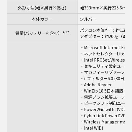
外形寸法(幅×奥行×高さ)
幅333mm×奥行225.6mm
本体カラー
シルバー
★33
パソコン本体
：約1.31
★32
質量(バッテリーを含む）
アダプター：約200g（電源
・Microsoft Internet Explo
・ネットセレクターLite
・Intel PROSet/Wireless S
・セキュリティ設定ユーテ
★35
・マカフィーリブセーフ
・i-フィルター6.0 (30日
・Adobe Reader
・WinZip 18.5日本語版（
・電源プラン拡張ユーティ
・ピークシフト制御ユーテ
・Power2Go with DVD aut
・CyberLink PowerDVD10
・Wireless Manager mobile
・Intel WiDi