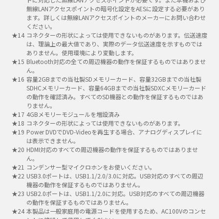
無線LANアクセスポイントの暗号化設定をAESに設定する必要があり
ます。詳しくは無線LANアクセスポイントのメーカーにお問い合わせ
ください。
コネクターの形状によっては使用できないものがあります。伝送速度
は、理論上の最大値であり、実際のデータ伝送速度を示すものでは
ありません。使用環境により変動します。
Bluetooth対応の全ての周辺機器の動作を保証するものではありませ
ん。
容量2GBまでの当社製SDメモリーカード、容量32GBまでの当社製
SDHCメモリーカード、容量64GBまでの当社製SDXCメモリーカード
の動作を確認済み。すべてのSD機器との動作を保証するものではあ
りません。
4GBメモリーモジュールを増設済み
コネクターの形状によっては使用できないものがあります。
Power DVDでDVD-Videoを再生する場合、アナログディスプレイに
は表示できません。
HDMI対応のすべての周辺機器の動作を保証するものではありませ
ん。
コンデンサー型マイクロホンをお使いください。
USB3.0ポートは、USB1.1/2.0/3.0に対応。USB対応のすべての周辺
機器の動作を保証するものではありません。
USB2.0ポートは、USB1.1/2.0に対応。USB対応のすべての周辺機器
の動作を保証するものではありません。
本製品は一般家庭用の電源コードを使用するため、AC100Vのコンセ