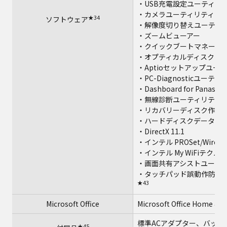
・USB充電設定ユーティリ
・カメラユーティリティ
★34
ソフトウェア
・解像度切り替えユーティ
・ズームビューアー
・クイックブートマネージ
・オプティカルディスクド
・Aptioセットアップユー
・PC-Diagnosticユーテ
・Dashboard for Panasoni
・無線診断ユーティリティ
・リカバリーディスク作成
・ハードディスクデータ消
・DirectX 11.1
・インテル PROSet/Wireless
・インテル My WiFiテクノ
・画面共有アシストユーテ
・タッチパッド誤動作防止
★43
Microsoft Office
Microsoft Office Home & 
標準ACアダプター、バッテリーパッ
★45