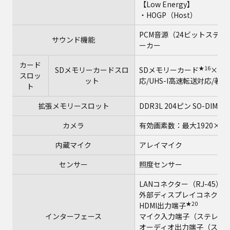
【Low Energy】
・HOGP（Host）
PCM音源（24ビットステレオ）、
サウンド機能
ーカー
カード
★16
SDメモリーカードスロ
SDメモリーカード
×1ス
スロッ
ット
応/UHS-I高速転送対応/
ト
拡張メモリースロット
DDR3L 204ピン SO-DIMM
カメラ
有効画素数：最大1920×10
内蔵マイク
アレイマイク
センサー
照度センサー
★
LANコネクター（RJ-45）
外部ディスプレイコネクター（ア
★20
HDMI出力端子
インターフェース
マイク入力端子（ステレオ
オーディオ出力端子（ステレ