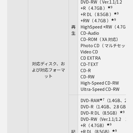
DVD-RW（ Ver.1.1/1.2 1
★9
+R（ 4.7GB ）
★9
+R DL（ 8.5GB ）
★9
+RW（ 4.7GB ）
再
HighSpeed +RW（ 4.7GB 
生
CD-Audio
CD-ROM（ XA 対応）
Photo CD（ マルチセッ
Video CD
CD EXTRA
対応ディスク、お
CD-TEXT
よび対応フォーマ
CD-R
ット
CD-RW
High-Speed CD-RW
Ultra-Speed CD-RW
★7
DVD-RAM
（1.4GB、2.8
DVD-R（1.4GB、2.8 GB、4.
★9
DVD-R DL（8.5GB）
DVD-RW（Ver.1.1/1.2 1
★9
+R（ 4.7GB）
★9
記
+R DL（8.5GB）