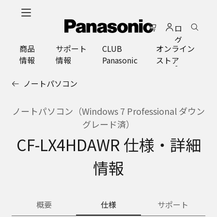
メ
イ
ロ
ン
グ
コ
商品
サポート
CLUB
オンライン
イ
ン
情報
情報
Panasonic
ストア
ン
テ
ン
ノートパソコン
ツ
に
ス
ノートパソコン（Windows 7 Professional ダウン
キ
グレード済）
ッ
CF-LX4HDAWR 仕様・詳細
プ
情報
概要
仕様
サポート