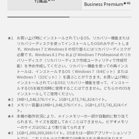
付属品
★46
Business Premium
お買い上げ時にインストールされているOS、リカバリー機能または
リカバリーディスクを使ってインストールしたOSのみサポートしま
す。Windows 7 とWindows 8 の切り替えにはリカバリーディスクが
必要です。Windows 8.1 Pro および Windows 7 Professional のリカ
バリーディスク（リカバリーディスク作成ユーティリティで作成可
能）を予め作成してください。リカバリー機能を使っての再インス
トールは、インストールするOS〈 Windows 7（64ビット）または
Windows 7（32ビット）〉を選ぶことができます。お買い上げ時に
インストールされているOSとリカバリー機能を使って、インストー
ルするOSを両方同時に使用することはできません。どちらかのOSを
インストールしてご使用ください。
1MB=1,048,576バイト。1GB=1,073,741,824バイト。
メモリー容量は1MB=1,048,576バイト。1GB=1,073,741,824バイ
ト。
本機の動作状況により、メインメモリーの一部が自動的に割り当て
られます。サイズを設定しておくことはできません。ビデオメモリ
ーのサイズはOSにより割り当てられます
1GB=1,000,000,000バイト。OSまたは一部のアプリケーションソフ
トでは、これよりも小さな数値でGB表示される場合があります。