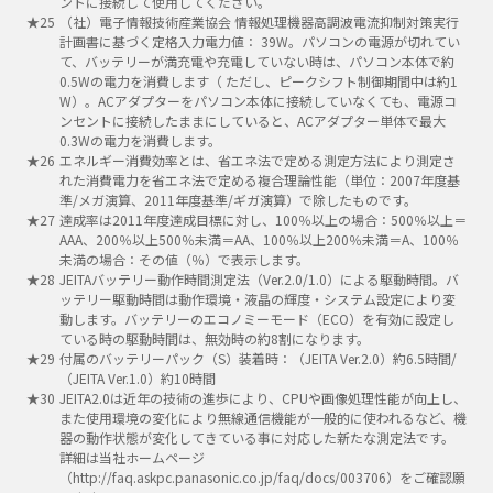
ントに接続して使用してください。
（社）電子情報技術産業協会 情報処理機器高調波電流抑制対策実行
計画書に基づく定格入力電力値： 39W。パソコンの電源が切れてい
て、バッテリーが満充電や充電していない時は、パソコン本体で約
0.5Wの電力を消費します（ ただし、ピークシフト制御期間中は約1
W）。ACアダプターをパソコン本体に接続していなくても、電源コ
ンセントに接続したままにしていると、ACアダプター単体で最大
0.3Wの電力を消費します。
エネルギー消費効率とは、省エネ法で定める測定方法により測定さ
れた消費電力を省エネ法で定める複合理論性能（単位：2007年度基
準/メガ演算、2011年度基準/ギガ演算）で除したものです。
達成率は2011年度達成目標に対し、100％以上の場合：500％以上＝
AAA、200％以上500％未満＝AA、100％以上200％未満＝A、100％
未満の場合：その値（％）で表示します。
JEITAバッテリー動作時間測定法（Ver.2.0/1.0）による駆動時間。バ
ッテリー駆動時間は動作環境・液晶の輝度・システム設定により変
動します。バッテリーのエコノミーモード（ECO）を有効に設定し
ている時の駆動時間は、無効時の約8割になります。
付属のバッテリーパック（S）装着時：（JEITA Ver.2.0）約6.5時間/
（JEITA Ver.1.0）約10時間
JEITA2.0は近年の技術の進歩により、CPUや画像処理性能が向上し、
また使用環境の変化により無線通信機能が一般的に使われるなど、機
器の動作状態が変化してきている事に対応した新たな測定法です。
詳細は当社ホームページ
（http://faq.askpc.panasonic.co.jp/faq/docs/003706）をご確認願