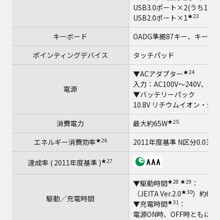
USB3.0ポート×2(うち1
★23
USB2.0ポート×1
キーボード
OADG準拠87キー、キーピ
ポインティングデバイス
タッチパッド
★24
▼ACアダプター
入力：AC100V～240V、50
電源
▼バッテリーパック
10.8V リチウムイオン・公称
★25
消費電力
最大約65W
★26
エネルギー消費効率
2011年度基準 N区分0.032
★27
達成率 ( 2011年度基準 )
★28
★29
▼駆動時間
：
★30
（JEITA Ver.2.0
）約6.5時
駆動／充電時間
★31
▼充電時間
：
電源ON時、OFF時ともに約