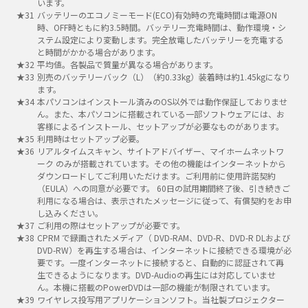
います。
バッテリーのエコノミーモード(ECO)有効時の充電時間は電源ON
時、OFF時ともに約3.5時間。バッテリー充電時間は、動作環境・シ
ステム設定により変動します。完全放電したバッテリーを充電する
と時間がかかる場合があります。
平均値。各製品で質量が異なる場合があります。
別売のバッテリーバック（L）（約0.33kg）装着時は約1.45kgになり
ます。
本パソコンはインストール済みのOS以外では動作保証しておりませ
ん。また、本パソコンに搭載されている一部ソフトウェアには、お
客様によるインストール、セットアップが必要なものがあります。
利用時はセットアップ必要。
リアルタイムスキャン、サイトアドバイザー、マイホームネットワ
ーク のみが搭載されています。その他の機能はインターネットから
ダウンロードしてご利用いただけます。ご利用前に使用許諾契約
（EULA）への同意が必要です。 60日の試用期間終了後、引き続きご
利用になる場合は、表示されたメッセージに従って、有償契約をお申
し込みください。
ご利用の際はセットアップが必要です。
CPRM で録画されたメディア（ DVD-RAM、DVD-R、DVD-R DLおよび
DVD-RW）を再生する場合は、インターネットに接続できる環境が必
要です。一度インターネットに接続すると、自動的に認証されて再
生できるようになります。DVD-Audioの再生には対応していませ
ん。本機に搭載のPowerDVDは一部の機能が制限されています。
ワイヤレス投写用アプリケーションソフト。当社製プロジェクター