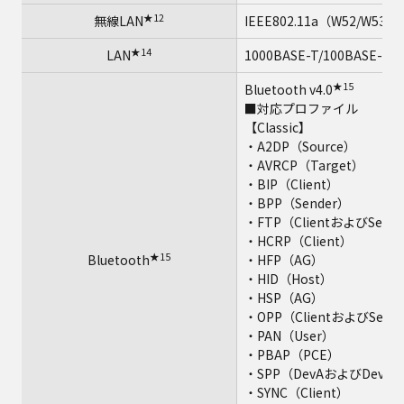
★12
無線LAN
IEEE802.11a（W52/W53/W
★14
LAN
1000BASE-T/100BASE-TX
★15
Bluetooth v4.0
■対応プロファイル
【Classic】
・A2DP（Source）
・AVRCP（Target）
・BIP（Client）
・BPP（Sender）
・FTP（ClientおよびServe
・HCRP（Client）
★15
Bluetooth
・HFP（AG）
・HID（Host）
・HSP（AG）
・OPP（ClientおよびServe
・PAN（User）
・PBAP（PCE）
・SPP（DevAおよびDevB
・SYNC（Client）