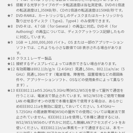
搭載する光学ドライブのデータ転送速度は当社測定値。DVDの1倍速
の転送速度は1,350KB/秒、CDの1倍速の転送速度は150KB/秒です。
DVD-RAMは、カートリッジなしのディスクまたはカートリッジから
取り出せるディスク（ Type2、Type4 ）のみ使用できます。
DVD-R は、4.7 GB（ for General ）の再生に対応。DVD-R（ for
Authoring）の再生については、ディスクアットワンス記録したもの
に対応しています。
1GB ＝ 1,000,000,000 バイト。OS または一部のアプリケーション
ソフトでは、これよりも小さな数値でGB 表示される場合がありま
す。
クラス１レーザー製品
接続するディスプレイによっては表示できない場合があります。
有効距離は802.11b/g/n（2.4 GHz）見通し50m、802.11a/n/ac（5
GHz）見通し30mです（電波環境、障害物、設置環境などの周囲条
件や、アプリケーションソフト、OSなどの使用条件によって異なり
ます）。
IEEE802.11aの5.2GHz/5.3GHz帯(W52/W53)を使って屋外で通信を
行うことは、電波法で禁止されています。W52/W53をご使用で無線
LAN の電源がオンの状態で本機を屋外で使用する場合は、あらかじ
めIEEE802.11aを無効に設定しておいてください。5.47GHz～
5.725GHz の周波数帯域(W56)の屋外での使用については電波法で禁
止されていません。IEEE802.11aを使用して本機と通信するには、
W52/W53/W56のいずれかに対応した無線LANアクセスポイントをお
使いください。IEEE802.11n/ac準拠モードで通信するには、本モー
ドに対応した無線LANアクセスポイントが必要です。また本機および