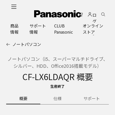
メ
イ
ロ
ン
グ
コ
商品
サポート
CLUB
オンライン
イ
ン
情報
情報
Panasonic
ストア
ン
テ
ン
ノートパソコン
ツ
に
ス
ノートパソコン（i5、スーパーマルチドライブ、
キ
シルバー、HDD、Office2016搭載モデル）
ッ
CF-LX6LDAQR 概要
プ
生産終了
概要
仕様
サポート