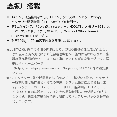
語版）搭載
14インチ液晶搭載ながら、13インチクラスのコンパクトボディ。
★1
★2
バッテリー駆動時間（JEITA2.0
）約8時間
。
第7世代インテル® Core i5プロセッサー、HDD1TB、メモリー8GB、ス
ーパーマルチドライブ（DVD/CD）、Microsoft Office Home &
Business 2016搭載モデル。
耐圧100kgf、76cm落下試験を実施した頑丈設計。
★
1
JEITA2.0は近年の技術の進歩により、CPUや画像処理性能が向上し、
また使用環境の変化により無線通信機能が一般的に使われるなど、機
器の動作状態が変化してきている事に対応した新たな測定法です。詳
細は当社ホームページ
（http://faq.askpc.panasonic.co.jp/faq/docs/003706）をご確認願
います。
★
2
JEITA バッテリ動作時間測定法（Ver.2.0）に基づいて測定。バッテリ
ー駆動時間は動作環境・液晶の輝度、システム設定により変動しま
す。バッテリーのエコノミーモード（ECO）無効時。エコノミーモー
ド（ECO）有効に設定しているときの駆動時間は、無効時の約8割に
なります。満充電容量を段階的に制御してバッテリーパックを長寿命
化しています。