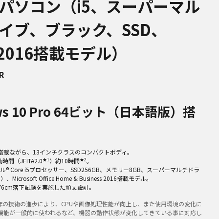
パソコン（i5、スーパーマル
イブ、ブラック、SSD、
ce2016搭載モデル）
R
ws 10 Pro 64ビット（日本語版）搭
晶搭載ながら、13インチクラスのコンパクトボディ。
★1
★2
間（JEITA2.0
）約10時間
。
® Core i5プロセッサー、SSD256GB、メモリー8GB、スーパーマルチドラ
、Microsoft Office Home & Business 2016搭載モデル。
f、76cm落下試験を実施した頑丈設計。
0は近年の技術の進歩により、CPUや画像処理性能が向上し、また使用環境の変化に
機能が一般的に使われるなど、機器の動作状態が変化してきている事に対応し