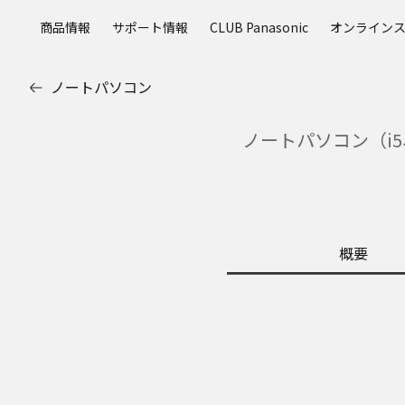
メ
商品情報
サポート情報
CLUB Panasonic
オンライン
イ
ン
コ
ノートパソコン
ン
テ
ノートパソコン（i5
ン
ツ
に
ス
キ
ッ
概要
プ