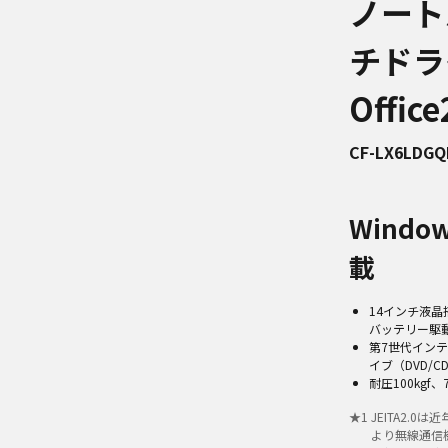
ノート
チドラ
Offi
CF-LX6LDGQ
Windo
載
14インチ液
バッテリー駆動時
第7世代インテル
イブ（DVD/CD）
耐圧100kg
★
1
JEITA2.
より無線通信