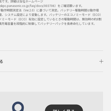
法です。詳細は当社ホームページ
q.askpc.panasonic.co.jp/faq/docs/003706）をご確認願います。
ッテリ動作時間測定法（Ver.2.0）に基づいて測定。バッテリー駆動時間は動作環
度、システム設定により変動します。バッテリーのエコノミーモード（ECO）
ノミーモード（ECO）有効に設定しているときの駆動時間は、無効時の約8割
満充電容量を段階的に制御してバッテリーパックを長寿命化しています。
る