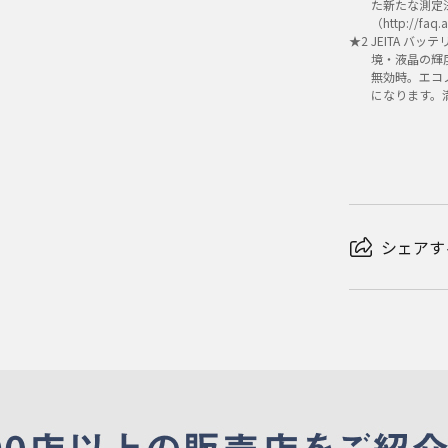
た新たな測定
（http://fa
★
2
JEITA バ
境・液晶の輝
無効時。エコ
になります。
シェアす