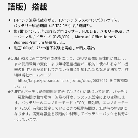
語版）搭載
14インチ液晶搭載ながら、13インチクラスのコンパクトボディ。
★1
★2
バッテリー駆動時間（JEITA2.0
）約8時間
。
第7世代インテル® Core i5プロセッサー、HDD1TB、メモリー8GB、ス
ーパーマルチドライブ（DVD/CD）、Microsoft Office Home &
Business Premium 搭載モデル。
耐圧100kgf、76cm落下試験を実施した頑丈設計。
★
1
JEITA2.0は近年の技術の進歩により、CPUや画像処理性能が向上し、
また使用環境の変化により無線通信機能が一般的に使われるなど、機
器の動作状態が変化してきている事に対応した新たな測定法です。詳
細は当社ホームページ
（http://faq.askpc.panasonic.co.jp/faq/docs/003706）をご確認願
います。
★
2
JEITA バッテリ動作時間測定法（Ver.2.0）に基づいて測定。バッテリ
ー駆動時間は動作環境・液晶の輝度、システム設定により変動しま
す。バッテリーのエコノミーモード（ECO）無効時。エコノミーモー
ド（ECO）有効に設定しているときの駆動時間は、無効時の約8割に
なります。満充電容量を段階的に制御してバッテリーパックを長寿命
化しています。