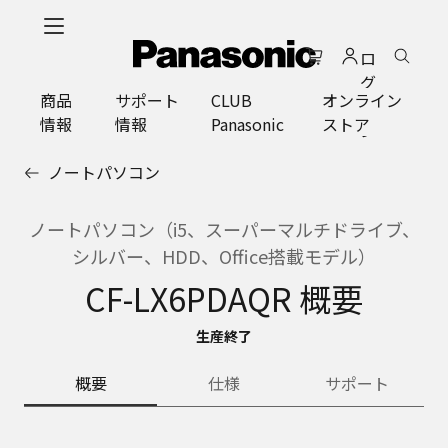
メ
イ
ロ
ン
グ
コ
商品
サポート
CLUB
オンライン
イ
ン
情報
情報
Panasonic
ストア
ン
テ
ン
ノートパソコン
ツ
に
ス
ノートパソコン（i5、スーパーマルチドライブ、
キ
シルバー、HDD、Office搭載モデル）
ッ
CF-LX6PDAQR 概要
プ
生産終了
概要
仕様
サポート