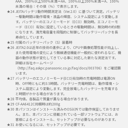
AAA、200％以上500％未満＝AA、100％以上200％未満＝A、100％
未満の場合：その値（％）で表示します。
JEITAバッテリ動作時間測定法（Ver.2.0）に基づいて測定。バッテリ
ー駆動時間は動作環境・液晶の輝度、システム設定により変動しま
す。バッテリーのエコノミーモード（ECO）無効時。エコノミーモ
ード（ECO）有効に設定しているときの駆動時間は、無効時の約8割
になります。満充電容量を段階的に制御してバッテリーパックを長
寿命化しています。
付属のバッテリーパック（S）装着時
JEITA2.0は近年の技術の進歩により、CPUや画像処理性能が向上し、
また使用環境の変化により無線通信機能が一般的に使われるなど、機
器の動作状態が変化してきている事に対応した新たな測定法です。
詳細は当社ホームページ
（http://faq.askpc.panasonic.co.jp/faq/docs/003706）をご確認願
います。
バッテリーのエコノミーモード(ECO)有効時の充電時間は電源ON
時、OFF時ともに約3.5時間。バッテリー充電時間は、動作環境・シ
ステム設定により変動します。完全放電したバッテリーを充電する
と時間がかかる場合があります。
平均値。各製品で質量が異なる場合があります。
CF-AA6412C同梱時は約200g
本パソコンはインストール済みのOS以外では動作保証しておりませ
ん。また、本パソコンに搭載されている一部ソフトウェアには、お
客様によるインストール、セットアップが必要なものがあります。
お使いになるには、セットアップが必要です。