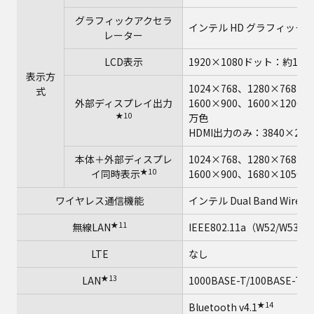
グラフィックアクセラ
インテル HD グラフィック6
レーター
LCD表示
1920×1080ドット：約167
表示方
1024×768、1280×768、1
式
外部ディスプレイ出力
1600×900、1600×1200
★10
万色
HDMI出力のみ：3840×2160（
本体＋外部ディスプレ
1024×768、1280×768、1
★10
イ同時表示
1600×900、1680×1050
ワイヤレス通信機能
インテル Dual Band Wireles
★11
無線LAN
IEEE802.11a（W52/W53/W
LTE
なし
★13
LAN
1000BASE-T/100BASE-TX/
★14
Bluetooth v4.1