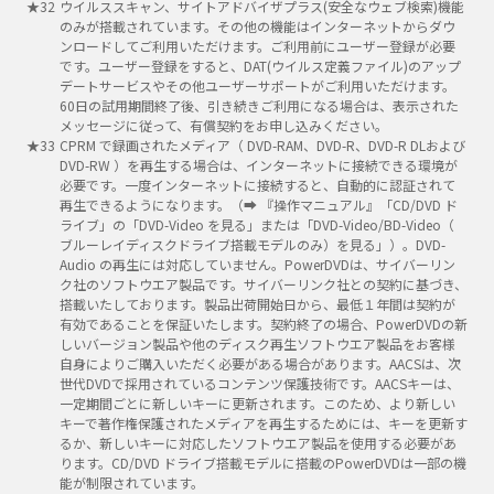
ウイルススキャン、サイトアドバイザプラス(安全なウェブ検索)機能
のみが搭載されています。その他の機能はインターネットからダウ
ンロードしてご利用いただけます。ご利用前にユーザー登録が必要
です。ユーザー登録をすると、DAT(ウイルス定義ファイル)のアップ
デートサービスやその他ユーザーサポートがご利用いただけます。
60日の試用期間終了後、引き続きご利用になる場合は、表示された
メッセージに従って、有償契約をお申し込みください。
CPRM で録画されたメディア（ DVD-RAM、DVD-R、DVD-R DLおよび
DVD-RW ）を再生する場合は、インターネットに接続できる環境が
必要です。一度インターネットに接続すると、自動的に認証されて
再生できるようになります。（➡ 『操作マニュアル』「CD/DVD ド
ライブ」の「DVD-Video を見る」または「DVD-Video/BD-Video（
ブルーレイディスクドライブ搭載モデルのみ）を見る」）。DVD-
Audio の再生には対応していません。PowerDVDは、サイバーリン
ク社のソフトウエア製品です。サイバーリンク社との契約に基づき、
搭載いたしております。製品出荷開始日から、最低１年間は契約が
有効であることを保証いたします。契約終了の場合、PowerDVDの新
しいバージョン製品や他のディスク再生ソフトウエア製品をお客様
自身によりご購入いただく必要がある場合があります。AACSは、次
世代DVDで採用されているコンテンツ保護技術です。AACSキーは、
一定期間ごとに新しいキーに更新されます。このため、より新しい
キーで著作権保護されたメディアを再生するためには、キーを更新す
るか、新しいキーに対応したソフトウエア製品を使用する必要があ
ります。CD/DVD ドライブ搭載モデルに搭載のPowerDVDは一部の機
能が制限されています。