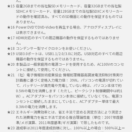
ん。
容量2GBまでの当社製SDメモリーカード、容量32GBまでの当社製
SDHCメモリーカード、容量128GBまでの当社製SDXCメモリーカー
ドの動作を確認済み。すべてのSD機器との動作を保証するものでは
ありません。
Power DVDでDVD-Videoを再生する場合、アナログディスプレイに
は表示できません。
HDMI対応のすべての周辺機器の動作を保証するものではありませ
ん。
コンデンサー型マイクロホンをお使いください。
USB3.0ポートは、USB1.1/2.0/3.0に対応。USB対応のすべての周辺
機器の動作を保証するものではありません。
本製品は一般家庭用の電源コードを使用するため、AC100Vのコンセ
ントに接続して使用してください。
（社）電子情報技術産業協会 情報処理機器高調波電流抑制対策実行
計画書に基づく定格入力電力値： 39W。パソコンの電源が切れてい
て、バッテリーが満充電や充電していない時は、パソコン本体で約
0.5Wの電力を消費します（ ただし、ピークシフト制御期間中は約1
W）。ACアダプターをパソコン本体に接続していなくても、電源コ
ンセントに接続したままにしていると、ACアダプター単体で最大
0.3Wの電力を消費します。
エネルギー消費効率とは、省エネ法で定める測定方法により測定さ
れた消費電力を省エネ法で定める複合理論性能（単位：2007年度基
準/メガ演算、2011年度基準/ギガ演算）で除したものです。
達成率は2011年度達成目標に対し、100％以上の場合：500％以上＝