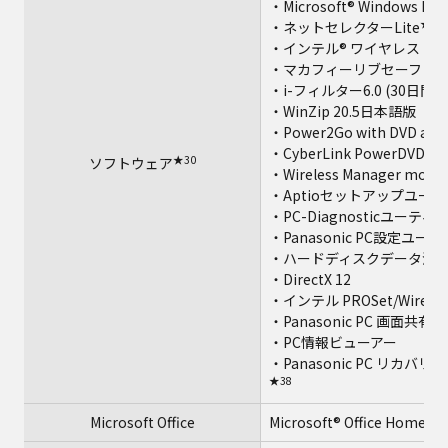
・Microsoft® Windows Medi
★31
・ネットセレクターLite
・インテル® ワイヤレス Blue
・マカフィーリブセーフ（6
・i-フィルター6.0 (30日
・WinZip 20.5日本語版（
・Power2Go with DVD aut
・CyberLink PowerDVD14
★30
ソフトウェア
・Wireless Manager mobile
・Aptioセットアップユー
・PC-Diagnosticユーティ
・Panasonic PC設定ユー
・ハードディスクデータ消
・DirectX 12
・インテル PROSet/Wireless
・Panasonic PC 画面
・PC情報ビューアー
・Panasonic PC リカ
★38
Microsoft Office
Microsoft® Office Home a