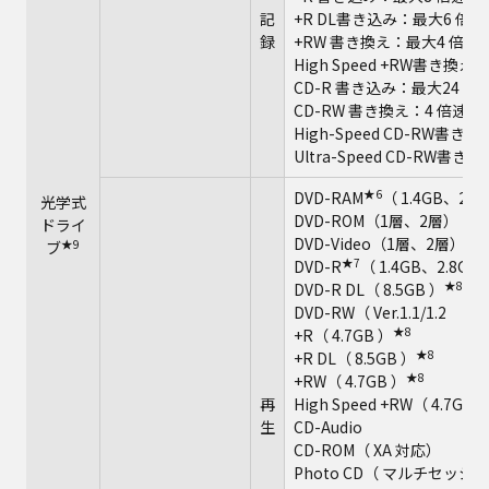
記
+R DL書き込み：最大6 倍速
録
+RW 書き換え：最大4 倍速
High Speed +RW書き換え
CD-R 書き込み：最大24 倍
CD-RW 書き換え：4 倍速
High-Speed CD-RW書き
Ultra-Speed CD-RW書
★6
DVD-RAM
（ 1.4GB、2.8
光学式
DVD-ROM（1層、2層）
ドライ
DVD-Video（1層、2層）
★9
ブ
★7
DVD-R
（ 1.4GB、2.8GB
★8
DVD-R DL（ 8.5GB ）
DVD-RW（ Ver.1.1/1.2 1
★8
+R（ 4.7GB ）
★8
+R DL（ 8.5GB ）
★8
+RW（ 4.7GB ）
再
High Speed +RW（ 4.7GB 
生
CD-Audio
CD-ROM（ XA 対応）
Photo CD（ マルチセッ