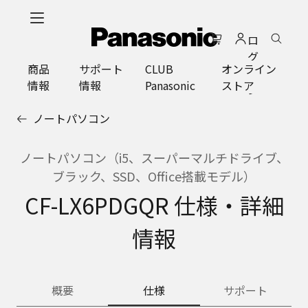
メ
イ
ロ
ン
グ
コ
商品
サポート
CLUB
オンライン
イ
ン
情報
情報
Panasonic
ストア
ン
テ
ン
ノートパソコン
ツ
に
ス
ノートパソコン（i5、スーパーマルチドライブ、
キ
ブラック、SSD、Office搭載モデル）
ッ
CF-LX6PDGQR 仕様・詳細
プ
情報
概要
仕様
サポート