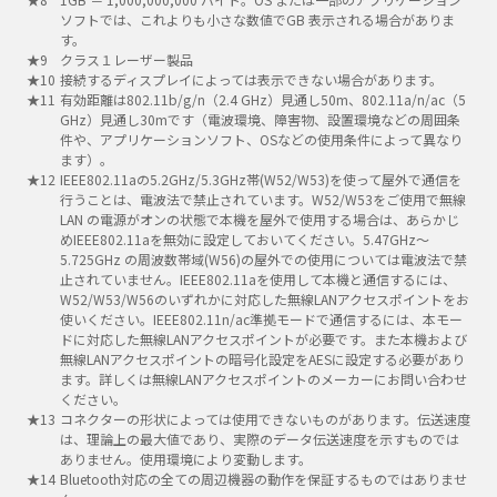
ソフトでは、これよりも小さな数値でGB 表示される場合がありま
す。
クラス１レーザー製品
接続するディスプレイによっては表示できない場合があります。
有効距離は802.11b/g/n（2.4 GHz）見通し50m、802.11a/n/ac（5
GHz）見通し30mです（電波環境、障害物、設置環境などの周囲条
件や、アプリケーションソフト、OSなどの使用条件によって異なり
ます）。
IEEE802.11aの5.2GHz/5.3GHz帯(W52/W53)を使って屋外で通信を
行うことは、電波法で禁止されています。W52/W53をご使用で無線
LAN の電源がオンの状態で本機を屋外で使用する場合は、あらかじ
めIEEE802.11aを無効に設定しておいてください。5.47GHz～
5.725GHz の周波数帯域(W56)の屋外での使用については電波法で禁
止されていません。IEEE802.11aを使用して本機と通信するには、
W52/W53/W56のいずれかに対応した無線LANアクセスポイントをお
使いください。IEEE802.11n/ac準拠モードで通信するには、本モー
ドに対応した無線LANアクセスポイントが必要です。また本機および
無線LANアクセスポイントの暗号化設定をAESに設定する必要があり
ます。詳しくは無線LANアクセスポイントのメーカーにお問い合わせ
ください。
コネクターの形状によっては使用できないものがあります。伝送速度
は、理論上の最大値であり、実際のデータ伝送速度を示すものでは
ありません。使用環境により変動します。
Bluetooth対応の全ての周辺機器の動作を保証するものではありませ