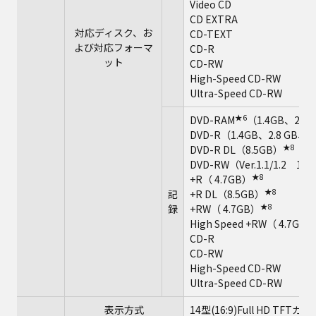
Video CD
CD EXTRA
対応ディスク、お
CD-TEXT
よび対応フォーマ
CD-R
ット
CD-RW
High-Speed CD-RW
Ultra-Speed CD-RW
★6
DVD-RAM
（1.4GB、2.8
DVD-R（1.4GB、2.8 GB、4.7
★8
DVD-R DL（8.5GB）
DVD-RW（Ver.1.1/1.2 1.
★8
+R（ 4.7GB）
★8
記
+R DL（8.5GB）
★8
録
+RW（ 4.7GB）
High Speed +RW（ 4.7GB）
CD-R
CD-RW
High-Speed CD-RW
Ultra-Speed CD-RW
表示方式
14型(16:9)Full HD TF