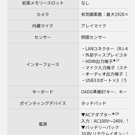
拡張メモリースロット
なし
カメラ
有効画素数：最大1920×10
内蔵マイク
アレイマイク
センサー
照度センサー
・LANコネクター（RJ-45）
・外部ディスプレイコネクター（
★17
・HDMI出力端子
インターフェース
・マイク入力端子（ステレオ
・オーディオ出力端子（ステ
・USB3.0ポート×3（う
キーボード
OADG準拠87キー、キーピ
ポインティングデバイス
タッチパッド
★20
▼ACアダプター
入力：AC100V～240V、50
電源
▼バッテリーパック
10.8V リチウムイオン・公称