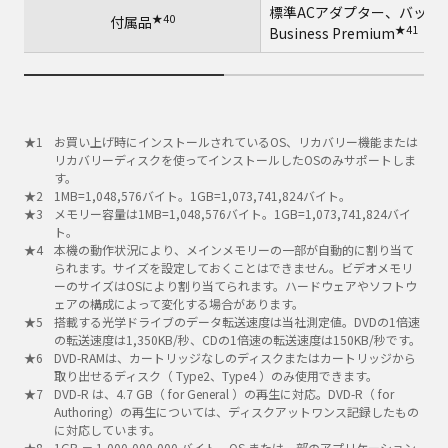
標準ACアダプター、バッテリーパッ
★40
付属品
★41
Business Premium
お買い上げ時にインストールされているOS、リカバリー機能または
リカバリーディスクを使ってインストールしたOSのみサポートしま
す。
1MB=1,048,576バイト。1GB=1,073,741,824バイト。
メモリー容量は1MB=1,048,576バイト。1GB=1,073,741,824バイ
ト。
本機の動作状況により、メインメモリーの一部が自動的に割り当て
られます。サイズを設定しておくことはできません。ビデオメモリ
ーのサイズはOSにより割り当てられます。ハードウェアやソフトウ
ェアの構成によって変化する場合があります。
搭載する光学ドライブのデータ転送速度は当社測定値。DVDの1倍速
の転送速度は1,350KB/秒、CDの1倍速の転送速度は150KB/秒です。
DVD-RAMは、カートリッジなしのディスクまたはカートリッジから
取り出せるディスク（ Type2、Type4 ）のみ使用できます。
DVD-R は、4.7 GB（ for General ）の再生に対応。DVD-R（ for
Authoring）の再生については、ディスクアットワンス記録したもの
に対応しています。
1GB ＝ 1,000,000,000 バイト。OS または一部のアプリケーション