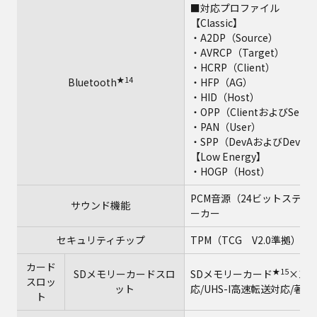
■対応プロファイル
【Classic】
・A2DP（Source）
・AVRCP（Target）
・HCRP（Client）
★14
Bluetooth
・HFP（AG）
・HID（Host）
・OPP（ClientおよびServe
・PAN（User）
・SPP（DevAおよびDevB）
【Low Energy】
・HOGP（Host）
PCM音源（24ビットステレオ）、
サウンド機能
ーカー
セキュリティチップ
TPM（TCG V2.0準拠）
カード
★15
SDメモリーカードスロ
SDメモリーカード
×1ス
スロッ
ット
応/UHS-I高速転送対応/著
ト