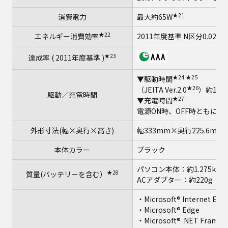
★21
消費電力
最大約65W
★22
エネルギー消費効率
2011年度基準 N区分0.022
★23
達成率 ( 2011年度基準 )
★24
★25
▼駆動時間
★26
（JEITA Ver.2.0
）約10
駆動／充電時間
★27
▼充電時間
電源ON時、OFF時ともに約
外形寸法(幅×奥行×高さ)
幅333mm×奥行225.6mm
本体カラー
ブラック
パソコン本体：約1.275kg
★28
質量(バッテリーを含む）
ACアダプター：約220g（
・Microsoft® Internet Expl
・Microsoft® Edge
・Microsoft® .NET Framew