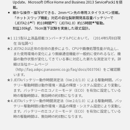
Update、Microsoft Office Home and Business 2013 ServicePack1を搭
載。
細かな操作・描写ができる、2mmペン先の専用スタイラスペン搭載。
「ホットスワップ機能」対応の自社製新開発高容量バッテリーで
★2
★3
★4
（JEITA2.0
）約10時間
/（JEITA1.0）約15時間
駆動。
耐圧100kgf、76cm落下試験を実施した頑丈設計。
★
1
12.5型以上液晶搭載コンバーチブルPCにおいて。（2014年5月8日現
在 当社調べ）
★
2
JEITA2.0は近年の技術の進歩により、CPUや画像処理性能が向上し、
また使用環境の変化により無線通信機能が一般的に使われるなど、機
器の動作状態が変化してきている事に対応した新たな測定法です。詳
細は当社ホームページ
（http://faq.askpc.panasonic.co.jp/faq/docs/003706）をご確認願
います。
★
3
JEITAバッテリー動作時間測定法（Ver.2.0/1.0）による駆動時間。バッ
テリー駆動時間は動作環境・液晶の輝度・システム設定により変動し
ます。バッテリーのエコノミーモード（ECO）を有効に設定している
時の駆動時間は、無効時の約8割になります。
★
4
JEITAバッテリー動作時間測定法（Ver.2.0/1.0）による駆動時間。バッ
テリー駆動時間は動作環境・液晶の輝度・システム設定により変動し
ます。バッテリーのエコノミーモード（ECO）を有効に設定している
時の駆動時間は、無効時の約8割になります。