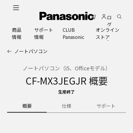
メ
イ
ロ
ン
グ
コ
商品
サポート
CLUB
オンライン
イ
ン
情報
情報
Panasonic
ストア
ン
テ
ン
ノートパソコン
ツ
に
ス
ノートパソコン（i5、Officeモデル）
キ
CF-MX3JEGJR 概要
ッ
プ
生産終了
概要
仕様
サポート