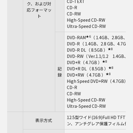
CD-TEXT
ク、および対
CD-R
応フォーマッ
CD-RW
ト
High-Speed CD-RW
Ultra-Speed CD-RW
★6
DVD-RAM
（ 1.4GB、2.8GB、4.
DVD-R（ 1.4GB、2.8 GB、4.7GB fo
★8
DVD-R DL（ 8.5GB ）
DVD-RW（ Ver.1.1/1.2 1.4GB、
★8
DVD+R（ 4.7GB ）
★8
記
DVD+R DL（ 8.5GB ）
★8
録
DVD+RW（ 4.7GB ）
★
High Speed DVD+RW（ 4.7GB）
CD-R
CD-RW
High-Speed CD-RW
Ultra-Speed CD-RW
12.5型ワイド(16:9)Full HD 
表示方式
ン、アンチグレア保護フィルム付