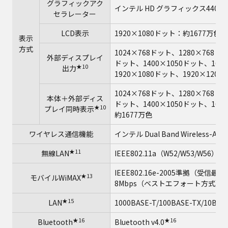
グラフィックアク
インテル HD グラフィックス4400
セラレーター
LCD表示
1920×1080ドット：約1677万色
表示
方式
1024×768ドット、1280×768ド
外部ディスプレイ
ドット、1400×1050ドット、1600
★10
出力
1920×1080ドット、1920×120
1024×768ドット、1280×768ド
本体＋外部ディス
ドット、1400×1050ドット、1600
★10
プレイ同時表示
約1677万色
ワイヤレス通信機能
インテル Dual Band Wireless-AC 7
★11
無線LAN
IEEE802.11a（W52/W53/W56）/b
IEEE802.16e-2005準拠（受
★13
モバイルWiMAX
★
8Mbps（ベストエフォート方式）
★15
LAN
1000BASE-T/100BASE-TX/10BAS
★16
★16
Bluetooth
Bluetooth v4.0