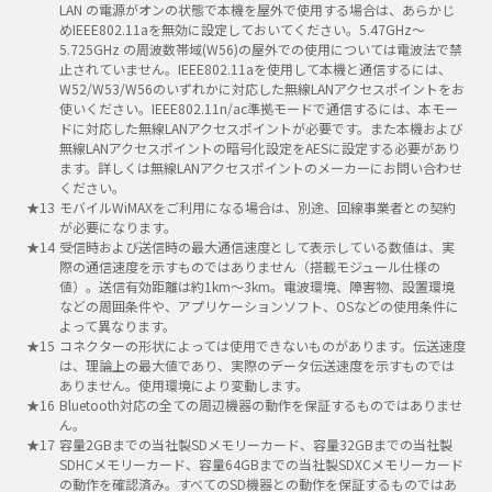
LAN の電源がオンの状態で本機を屋外で使用する場合は、あらかじ
めIEEE802.11aを無効に設定しておいてください。5.47GHz～
5.725GHz の周波数帯域(W56)の屋外での使用については電波法で禁
止されていません。IEEE802.11aを使用して本機と通信するには、
W52/W53/W56のいずれかに対応した無線LANアクセスポイントをお
使いください。IEEE802.11n/ac準拠モードで通信するには、本モー
ドに対応した無線LANアクセスポイントが必要です。また本機および
無線LANアクセスポイントの暗号化設定をAESに設定する必要があり
ます。詳しくは無線LANアクセスポイントのメーカーにお問い合わせ
ください。
モバイルWiMAXをご利用になる場合は、別途、回線事業者との契約
が必要になります。
受信時および送信時の最大通信速度として表示している数値は、実
際の通信速度を示すものではありません（搭載モジュール仕様の
値）。送信有効距離は約1km～3km。電波環境、障害物、設置環境
などの周囲条件や、アプリケーションソフト、OSなどの使用条件に
よって異なります。
コネクターの形状によっては使用できないものがあります。伝送速度
は、理論上の最大値であり、実際のデータ伝送速度を示すものでは
ありません。使用環境により変動します。
Bluetooth対応の全ての周辺機器の動作を保証するものではありませ
ん。
容量2GBまでの当社製SDメモリーカード、容量32GBまでの当社製
SDHCメモリーカード、容量64GBまでの当社製SDXCメモリーカード
の動作を確認済み。すべてのSD機器との動作を保証するものではあ