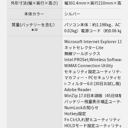
外形寸法(幅×奥行×高さ)
幅301.4mm×奥行210mm×高
本体カラー
シルバー
質量(バッテリーを含む）
パソコン本体：約1.198kg、AC
★28
0.02kg）電源コード（約0.06 kg
Microsoft Internet Explorer 11
ネットセレクターLite
無線ツールボックス
Intel PROSet/Wireless Software 
WiMAX Connection Utility
セキュリティ設定ユーティリティ
マカフィー・PCセキュリティセン
★3
i-フィルター6.0 (30日お試し版)
Adobe Reader
WinZip 17.0日本語版（45日体験版
バッテリー残量表示補正ユーティリ
NumLockお知らせ
Hotkey設定
★30
Fn Ctrl入れ替えユーティリティ
HOLDモード設定ユーティリティ