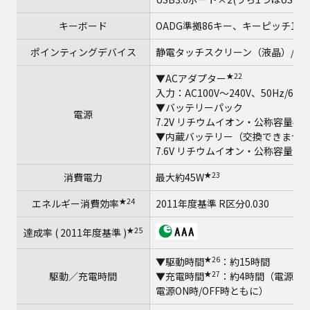
キーボード
OADG準拠86キー、キーピッチ19mm
ポインティングデバイス
静電タッチスクリーン（液晶）/タ
★22
▼ACアダプター
入力：AC100V～240V、50Hz/6
▼バッテリーパック
電源
7.2V リチウムイオン・公称容量488
▼内蔵バッテリー（交換できませ
7.6V リチウムイオン・公称容量206
★23
消費電力
最大約45W
★24
エネルギー消費効率
2011年度基準 R区分0.030
★25
達成率 ( 2011年度基準 )
★26
▼駆動時間
：約15時間
★27
駆動／充電時間
▼充電時間
：約4時間（電源ON
電源ON時/OFF時ともに）