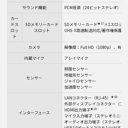
サウンド機能
PCM音源（24ビットステレオ）、インテル
カー
★17
ドス
SDメモリーカード
SDメモリーカード
×1スロット（
ロッ
スロット
UHS-II高速転送対応/著作権保護
ト
カメラ
解像度：Full HD（1080p）、有
内蔵マイク
アレイマイク
照度センサー
地磁気センサー
センサー
ジャイロセンサー
加速度センサー
★18
LANコネクター（RJ-45）
外部ディスプレイコネクター（アナログ
★19
HDMI出力端子
インターフェース
マイク入力端子（ステレオミニジャ
オーディオ出力端子（ステレオミニ
USB3.0ポート×2(うち1つはUS