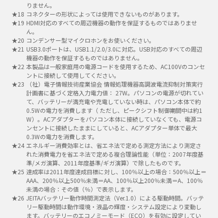
りません。
コネクターの形状によっては使用できないものがあります。
HDMI対応のすべての周辺機器の動作を保証するものではありませ
ん。
コンデンサー型マイクロホンをお使いください。
USB3.0ポートは、USB1.1/2.0/3.0に対応。USB対応のすべての周辺
機器の動作を保証するものではありません。
本製品は一般家庭用の電源コードを使用するため、AC100Vのコンセ
ントに接続して使用してください。
（社）電子情報技術産業協会 情報処理機器高調波電流抑制対策実行
計画書に基づく定格入力電力値： 27W。パソコンの電源が切れてい
て、バッテリーが満充電や充電していない時は、パソコン本体で約
0.5Wの電力を消費します（ ただし、ピークシフト制御期間中は約1
W）。ACアダプターをパソコン本体に接続していなくても、電源コ
ンセントに接続したままにしていると、ACアダプター単体で最大
0.3Wの電力を消費します。
エネルギー消費効率とは、省エネ法で定める測定方法により測定さ
れた消費電力を省エネ法で定める複合理論性能（単位：2007年度基
準/メガ演算、2011年度基準/ギガ演算）で除したものです。
達成率は2011年度達成目標に対し、100％以上の場合：500％以上＝
AAA、200％以上500％未満＝AA、100％以上200％未満＝A、100％
未満の場合：その値（％）で表示します。
JEITAバッテリー動作時間測定法（Ver.1.0）による駆動時間。バッテ
リー駆動時間は動作環境・液晶の輝度・システム設定により変動し
ます。バッテリーのエコノミーモード（ECO）を有効に設定してい