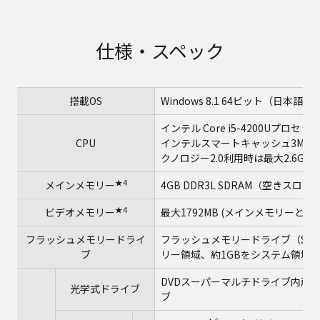
仕様・スペック
搭載OS
Windows 8.1 64ビット（日本語版
インテル Core i5-4200Uプロセッ
★
CPU
インテルスマートキャッシュ3MB
クノロジー2.0利用時は最大2.6GHz
★4
メインメモリー
4GB DDR3L SDRAM（空きスロ
★4
ビデオメモリー
最大1792MB (メインメモリーと共用
フラッシュメモリードライ
フラッシュメモリードライブ（SSD）1
ブ
リー領域、約1GBをシステム領域
DVDスーパーマルチドライブ内蔵
光学式ドライブ
ブ