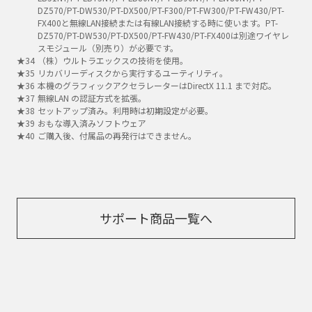
DZ570/PT-DW530/PT-DX500/PT-F300/PT-FW300/PT-FW430/PT-
FX400と無線LAN接続または有線LAN接続する時に使います。PT-
DZ570/PT-DW530/PT-DX500/PT-FW430/PT-FX400は別途ワイヤレ
スモジュール（別売り）が必要です。
（株）ウルトラエックスの技術を使用。
リカバリーディスクから実行するユーティリティ。
本機のグラフィックアクセラレーターはDirectX 11.1 まで対応。
無線LAN の認証方式を拡張。
セットアップ済み。利用時は初期設定が必要。
おもな導入済みソフトウェア
ご購入後、付属品の再発行はできません。
サポート商品一覧へ