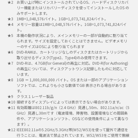
お買い上げ時にインストールされているOS、ハードディスクリカバ
リー機能またはリカバリーディスクを使ってインストールしたOS の
みサポートします。
1MB=1,048,576バイト。1GB=1,073,741,824バイト。
メモリー容量は1MB=1,048,576バイト。1GB=1,073,741,824バイ
ト。
本機の動作状況により、メインメモリーの一部が自動的に割り当て
られます。サイズを設定しておくことはできません。ビデオメモリ
ーのサイズはOSにより割り当てられます
DVD-RAMは、カートリッジなしのディスクまたはカートリッジから
取り出せるディスク(Type2、Type4)のみ使用できます。
DVD-Rは、4.7GB(for General)の再生に対応。DVD-R(for Authoring)
の再生については、ディスクアットワンス記録したものに対応して
います。
1GB ＝ 1,000,000,000 バイト。OS または一部のアプリケーション
ソフトでは、これよりも小さな数値でGB 表示される場合がありま
す。
クラス１レーザー製品
接続するディスプレイによっては表示できない場合があります。
有効距離は802.11b/g/n（2.4 GHz）見通し50m、802.11a/n/ac（5
GHz）見通し30mです（電波環境、障害物、設置環境などの周囲条
件や、アプリケーションソフト、OSなどの使用条件によって異なり
ます）。
IEEE802.11aの5.2GHz/5.3GHz帯(W52/W53)を使って屋外で通信を
行うことは、電波法で禁止されています。W52/W53をご使用で無線