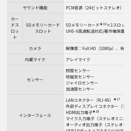
サウンド機能
PCM音源（24ビットステレオ）、インテル
カー
★16
ドス
SDメモリーカード
SDメモリーカード
×1スロット（
ロッ
スロット
UHS-II高速転送対応/著作権保護
ト
カメラ
解像度：Full HD（1080p）、有
内蔵マイク
アレイマイク
照度センサー
地磁気センサー
センサー
ジャイロセンサー
加速度センサー
★17
LANコネクター（RJ-45）
外部ディスプレイコネクター（アナログ
★18
HDMI出力端子
インターフェース
マイク入力端子（ステレオミニジャ
オーディオ出力端子（ステレオミニ
USB3.0ポート×2(うち1つはUS