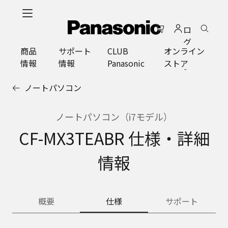
メ
イ
ロ
ン
グ
コ
商品
サポート
CLUB
オンライン
イ
ン
情報
情報
Panasonic
ストア
ン
テ
ン
ノートパソコン
ツ
に
ス
ノートパソコン（i7モデル）
キ
CF-MX3TEABR 仕様・詳細
ッ
プ
情報
概要
仕様
サポート