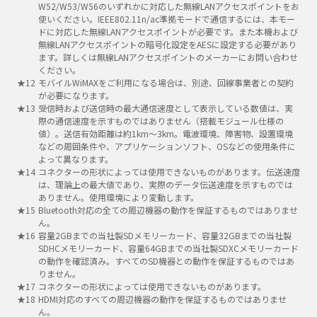
W52/W53/W56のいずれかに対応した無線LANアクセスポイントをお
使いください。IEEE802.11n/ac準拠モードで通信するには、本モー
ドに対応した無線LANアクセスポイントが必要です。また本機および
無線LANアクセスポイントの暗号化設定をAESに設定する必要があり
ます。詳しくは無線LANアクセスポイントのメーカーにお問い合わせ
ください。
モバイルWiMAXをご利用になる場合は、別途、回線事業者との契約
が必要になります。
受信時および送信時の最大通信速度として表示している数値は、実
際の通信速度を示すものではありません（搭載モジュール仕様の
値）。送信有効距離は約1km～3km。電波環境、障害物、設置環境
などの周囲条件や、アプリケーションソフト、OSなどの使用条件に
よって異なります。
コネクターの形状によっては使用できないものがあります。伝送速度
は、理論上の最大値であり、実際のデータ伝送速度を示すものでは
ありません。使用環境により変動します。
Bluetooth対応の全ての周辺機器の動作を保証するものではありませ
ん。
容量2GBまでの当社製SDメモリーカード、容量32GBまでの当社製
SDHCメモリーカード、容量64GBまでの当社製SDXCメモリーカード
の動作を確認済み。すべてのSD機器との動作を保証するものではあ
りません。
コネクターの形状によっては使用できないものがあります。
HDMI対応のすべての周辺機器の動作を保証するものではありませ
ん。