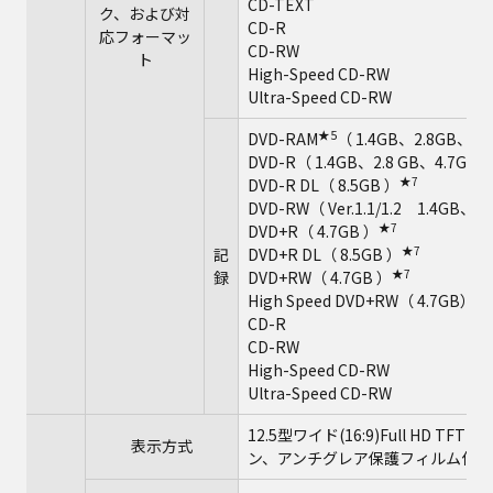
CD-TEXT
ク、および対
CD-R
応フォーマッ
CD-RW
ト
High-Speed CD-RW
Ultra-Speed CD-RW
★5
DVD-RAM
（ 1.4GB、2.8GB、4.
DVD-R（ 1.4GB、2.8 GB、4.7GB fo
★7
DVD-R DL（ 8.5GB ）
DVD-RW（ Ver.1.1/1.2 1.4GB、
★7
DVD+R（ 4.7GB ）
★7
記
DVD+R DL（ 8.5GB ）
★7
録
DVD+RW（ 4.7GB ）
★
High Speed DVD+RW（ 4.7GB）
CD-R
CD-RW
High-Speed CD-RW
Ultra-Speed CD-RW
12.5型ワイド(16:9)Full HD 
表示方式
ン、アンチグレア保護フィルム付