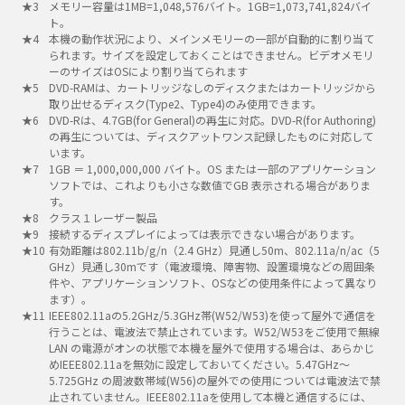
メモリー容量は1MB=1,048,576バイト。1GB=1,073,741,824バイ
ト。
本機の動作状況により、メインメモリーの一部が自動的に割り当て
られます。サイズを設定しておくことはできません。ビデオメモリ
ーのサイズはOSにより割り当てられます
DVD-RAMは、カートリッジなしのディスクまたはカートリッジから
取り出せるディスク(Type2、Type4)のみ使用できます。
DVD-Rは、4.7GB(for General)の再生に対応。DVD-R(for Authoring)
の再生については、ディスクアットワンス記録したものに対応して
います。
1GB ＝ 1,000,000,000 バイト。OS または一部のアプリケーション
ソフトでは、これよりも小さな数値でGB 表示される場合がありま
す。
クラス１レーザー製品
接続するディスプレイによっては表示できない場合があります。
有効距離は802.11b/g/n（2.4 GHz）見通し50m、802.11a/n/ac（5
GHz）見通し30mです（電波環境、障害物、設置環境などの周囲条
件や、アプリケーションソフト、OSなどの使用条件によって異なり
ます）。
IEEE802.11aの5.2GHz/5.3GHz帯(W52/W53)を使って屋外で通信を
行うことは、電波法で禁止されています。W52/W53をご使用で無線
LAN の電源がオンの状態で本機を屋外で使用する場合は、あらかじ
めIEEE802.11aを無効に設定しておいてください。5.47GHz～
5.725GHz の周波数帯域(W56)の屋外での使用については電波法で禁
止されていません。IEEE802.11aを使用して本機と通信するには、