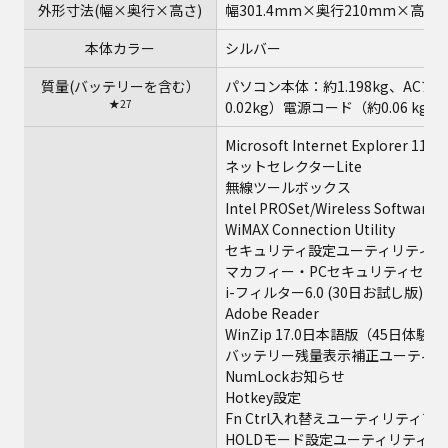
外形寸法(幅×奥行×高さ)
幅301.4mm×奥行210mm×高
本体カラー
シルバー
質量(バッテリーを含む）
パソコン本体：約1.198kg、AC
★27
0.02kg）電源コード（約0.06 kg
Microsoft Internet Explorer 11
ネットセレクターLite
無線ツールボックス
Intel PROSet/Wireless Software 
WiMAX Connection Utility
セキュリティ設定ユーティリティ
マカフィー・PCセキュリティセン
★2
i-フィルター6.0 (30日お試し版)
Adobe Reader
WinZip 17.0日本語版（45日体験版
バッテリー残量表示補正ユーティリ
NumLockお知らせ
Hotkey設定
★29
Fn Ctrl入れ替えユーティリティ
HOLDモード設定ユーティリティ