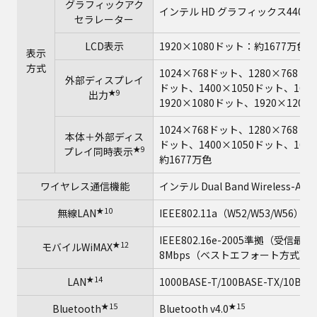
グラフィックアク
インテル HD グラフィックス4400
セラレーター
LCD表示
1920×1080ドット：約1677万色
表示
方式
1024×768ドット、1280×768ド
外部ディスプレイ
ドット、1400×1050ドット、1600
★9
出力
1920×1080ドット、1920×120
1024×768ドット、1280×768ド
本体＋外部ディス
ドット、1400×1050ドット、1600
★9
プレイ同時表示
約1677万色
ワイヤレス通信機能
インテル Dual Band Wireless-AC 7
★10
無線LAN
IEEE802.11a（W52/W53/W56）/b
IEEE802.16e-2005準拠（受
★12
モバイルWiMAX
★
8Mbps（ベストエフォート方式）
★14
LAN
1000BASE-T/100BASE-TX/10BAS
★15
★15
Bluetooth
Bluetooth v4.0