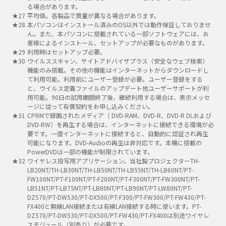
る場合があります。
平均値。各製品で質量が異なる場合があります。
本パソコンはインストール済みのOS以外では動作保証しておりませ
ん。また、本パソコンに搭載されている一部ソフトウェアには、お
客様によるインストール、セットアップが必要なものがあります。
利用時はセットアップ必要。
ウイルススキャン、サイトアドバイザプラス（安全なウェブ検索）
機能のみ搭載。その他の機能はインターネットからダウンロードし
て利用可能。利用前にユーザー登録が必要。ユーザー登録をする
と、ウイルス定義ファイルのアップデート他ユーザーサポートが利
用可能。90日の試用期間終了後、継続利用する場合は、表示メッセ
ージに従って有償契約をお申し込みください。
CPRMで録画されたメディア（ DVD-RAM、DVD-R、DVD-R DLおよび
DVD-RW）を再生する場合は、インターネットに接続できる環境が必
要です。一度インターネットに接続すると、自動的に認証され再生
可能になります。DVD-Audioの再生は非対応です。本機に搭載の
PowerDVDは一部の機能が制限されています。
ワイヤレス投写用アプリケーション。当社製プロジェクターTH-
LB20NT/TH-LB30NT/TH-LB50NT/TH-LB55NT/TH-LB60NT/PT-
FW100NT/PT-F100NT/PT-F200NT/PT-F300NT/PT-FW300NT/PT-
LB51NT/PT-LB75NT/PT-LB80NT/PT-LB90NT/PT-LW80NT/PT-
DZ570/PT-DW530/PT-DX500/PT-F300/PT-FW300/PT-FW430/PT-
FX400と無線LAN接続または有線LAN接続する時に使います。PT-
DZ570/PT-DW530/PT-DX500/PT-FW430/PT-FX400は別途ワイヤレ
スモジュール（別売り）が必要です。