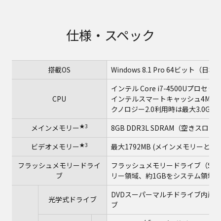
仕様・スペック
搭載OS
Windows 8.1 Pro 64ビット（日
インテル Core i7-4500Uプロセッ
★
CPU
インテルスマートキャッシュ4MB
クノロジー2.0利用時は最大3.0GHz
★3
メインメモリー
8GB DDR3L SDRAM（空きスロ
★3
ビデオメモリー
最大1792MB (メインメモリーと共用
フラッシュメモリードライ
フラッシュメモリードライブ（SSD）2
ブ
リー領域、約1GBをシステム領域
DVDスーパーマルチドライブ内蔵
光学式ドライブ
ブ