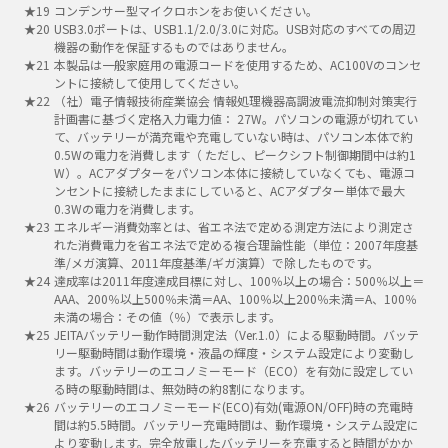
コンデンサー型マイクロホンをお使いください。
USB3.0ポートは、USB1.1/2.0/3.0に対応。USB対応のすべての周辺
機器の動作を保証するものではありません。
本製品は一般家庭用の電源コードを使用するため、AC100Vのコンセ
ントに接続して使用してください。
（社）電子情報技術産業協会 情報処理機器高調波電流抑制対策実行
計画書に基づく定格入力電力値： 27W。パソコンの電源が切れてい
て、バッテリーが満充電や充電していない時は、パソコン本体で約
0.5Wの電力を消費します（ ただし、ピークシフト制御期間中は約1
W）。ACアダプターをパソコン本体に接続していなくても、電源コ
ンセントに接続したままにしていると、ACアダプター単体で最大
0.3Wの電力を消費します。
エネルギー消費効率とは、省エネ法で定める測定方法により測定さ
れた消費電力を省エネ法で定める複合理論性能（単位：2007年度基
準/メガ演算、2011年度基準/ギガ演算）で除したものです。
達成率は2011年度達成目標に対し、100％以上の場合：500％以上＝
AAA、200％以上500％未満＝AA、100％以上200％未満＝A、100％
未満の場合：その値（％）で表示します。
JEITAバッテリー動作時間測定法（Ver.1.0）による駆動時間。バッテ
リー駆動時間は動作環境・液晶の輝度・システム設定により変動し
ます。バッテリーのエコノミーモード（ECO）を有効に設定してい
る時の駆動時間は、無効時の約8割になります。
バッテリーのエコノミーモード(ECO)有効(電源ON/OFF)時の充電時
間は約5.5時間。バッテリー充電時間は、動作環境・システム設定に
より変動します。完全放電したバッテリーを充電すると時間がかか