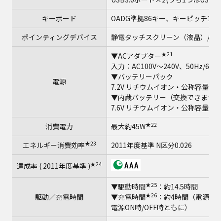
キーボード
OADG準拠86キー、キーピッチ19mm
ポインティングデバイス
静電タッチスクリーン（液晶）/タ
★21
▼ACアダプター
入力：AC100V～240V、50Hz/6
▼バッテリーパック
電源
7.2V リチウムイオン・公称容量488
▼内蔵バッテリー（交換できませ
7.6V リチウムイオン・公称容量206
★22
消費電力
最大約45W
★23
エネルギー消費効率
2011年度基準 N区分0.026
★24
達成率 ( 2011年度基準 )
★25
▼駆動時間
：約14.5時間
★26
駆動／充電時間
▼充電時間
：約4時間（電源ON
電源ON時/OFF時ともに）