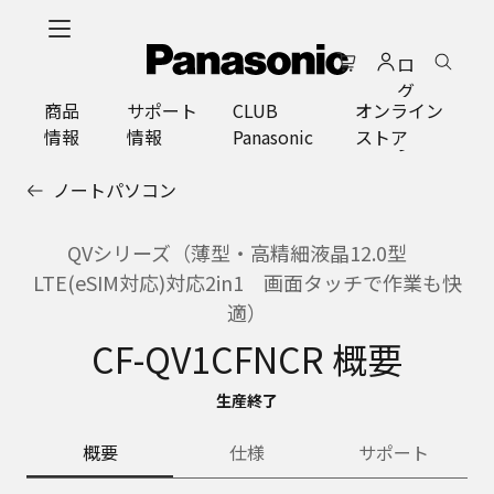
メ
イ
ロ
ン
グ
コ
商品
サポート
CLUB
オンライン
イ
ン
情報
情報
Panasonic
ストア
ン
テ
ン
ノートパソコン
ツ
に
ス
QVシリーズ（薄型・高精細液晶12.0型
キ
LTE(eSIM対応)対応2in1 画面タッチで作業も快
ッ
適）
プ
CF-QV1CFNCR 概要
生産終了
概要
仕様
サポート