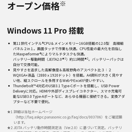
※
オープン価格
Windows 11 Pro 搭載
第11世代インテル®CPU＆メインメモリー16GB搭載の12.0型 高精細
パネル２in１。画面タッチで作業も快適。CPU性能の最大化を目指し
たMaxperformer®によりマルチタスクも快適。
★1
★2
バッテリー駆動時間（JEITA2.0
）約11時間
。バッテリーパックは
自分で交換可能。
見やすさを追求した高解像度＆高視野角のアスペクト比３：２
WQXGA+液晶（2880ｘ1920ドット）を搭載。A4資料が大きく見やす
い他、縦スクロールを多用するWebやExcelが使いやすい。
Thunderbolt™4対応のUSB3.1 Type-Cポートを搭載し、USB Power
Deliveryに対応。HDMIや外部ディスプレイコネクター、スマホ充電可
能なUSB3.0 Type-Aポートなど、あらゆる機器と接続できる。変換アダ
プターなど不要で便利。
★
1
詳細は当社ホームページ
（http://faq.askpc.panasonic.co.jp/faq/docs/003706）をご確認願
います。
★
2
JEITA バッテリ動作時間測定法（Ver.2.0）に基づいて測定。バッテリ