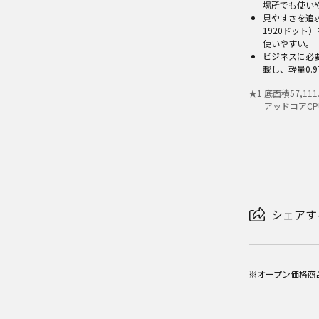
場所でも使い
見やすさを追求
1920ドット
使いやすい。
ビジネスに必
載し、軽量0.
★
1
底面積57,11
アッドコアCP
シェアす
※オープン価格商