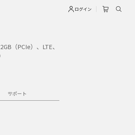
ログイン
GB（PCIe）、LTE、
）
サポート