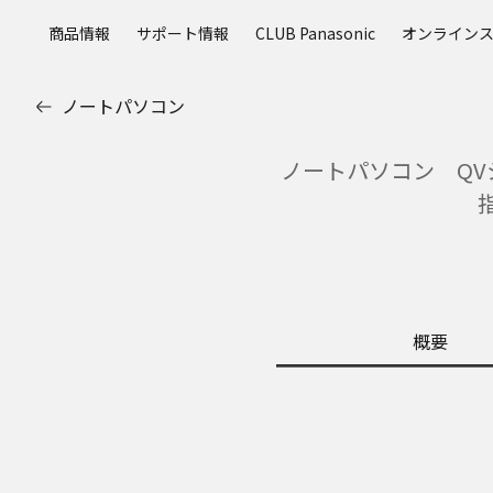
メ
商品情報
サポート情報
CLUB Panasonic
オンライン
イ
ン
コ
ノートパソコン
ン
テ
ノートパソコン QVシリ
ン
ツ
に
ス
キ
ッ
プ
概要