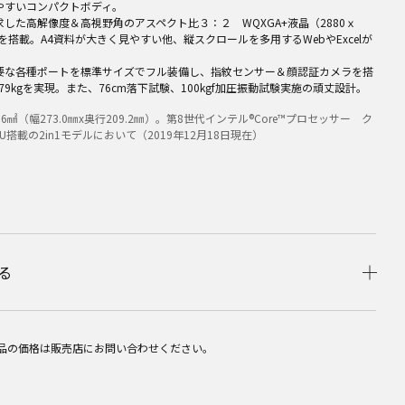
やすいコンパクトボディ。
した高解像度＆高視野角のアスペクト比３：２ WQXGA+液晶（2880ｘ
）を搭載。A4資料が大きく見やすい他、縦スクロールを多用するWebやExcelが
要な各種ポートを標準サイズでフル装備し、指紋センサー＆顔認証カメラを搭
979kgを実現。また、76cm落下試験、100kgf加圧振動試験実施の頑丈設計。
1.6㎟（幅273.0㎜x奥行209.2㎜）。第8世代インテル®Core™プロセッサー ク
U搭載の2in1モデルにおいて（2019年12月18日現在）
る
品の価格は販売店にお問い合わせください。