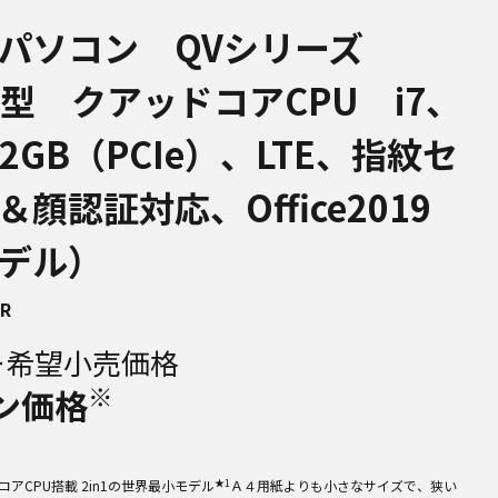
パソコン QVシリーズ
.0型 クアッドコアCPU i7、
12GB（PCIe）、LTE、指紋セ
顔認証対応、Office2019
デル）
QR
ー希望小売価格
※
ン価格
★1
コアCPU搭載 2in1の世界最小モデル
Ａ４用紙よりも小さなサイズで、狭い