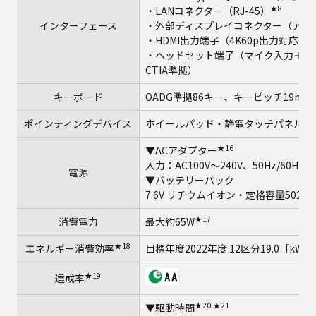
★8
・LANコネクター（RJ-45）
インターフェース
・外部ディスプレイコネクター（アナログR
★13
・HDMI出力端子（4K60p出力対応
・ヘッドセット端子（マイク入力＋オー
CTIA準拠）
キーボード
OADG準拠86キー、キーピッチ19mm(
ポインティングデバイス
ホイールパッド・静電タッチパネル（
★16
▼ACアダプター
入力：AC100V～240V、50Hz/60H
電源
▼バッテリーパック
7.6V リチウムイオン・定格容量5020m
★17
消費電力
最大約65W
★18
エネルギー消費効率
目標年度2022年度 12区分19.0［kWh
★19
達成率
★20
★21
▼駆動時間