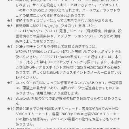
られます。サイズを設定しておくことはできません。ビデオメモリ
ーのサイズはOSにより割り当てられます。ハードウェアやソフトウ
ェアの構成によって変化する場合があります。
接続するディスプレイによっては表示できない場合があります。
有効距離は802.11b/g/n/ax（2.4 GHz）見通し50m、
802.11a/n/ac/ax（5 GHz）見通し30mです（電波環境、障害物、設
置環境などの周囲条件や、アプリケーションソフト、OSなどの使用
条件によって異なります）。
5 GHz 帯チャンネルを使用して本機と通信するには、
W52/W53/W56のいずれかに対応した無線LANアクセスポイントをお
使いください。IEEE802.11n/ac/ax準拠モードで通信するには、本モ
ードに対応した無線LANアクセスポイントが必要です。また、本機お
よび無線LANアクセスポイントの暗号化設定をAESに設定する必要が
あります。詳しくは無線LANアクセスポイントのメーカーにお問い合
わせください。
コネクターの形状によっては使用できないものがあります。伝送速度
は、理論上の最大値であり、実際のデータ伝送速度を示すものでは
ありません。使用環境により変動します。
Bluetooth対応の全ての周辺機器の動作を保証するものではありませ
ん。
容量2GBまでの当社製SDメモリーカード、容量32GBまでの当社製
SDHCメモリーカード、容量128GBまでの当社製SDXCメモリーカー
ドの動作を確認済み。すべてのSD機器との動作を保証するものでは
ありません。