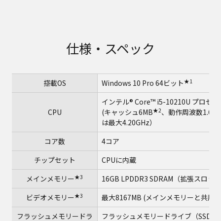
仕様・スペック
★1
搭載OS
Windows 10 Pro 64ビット
インテル® Core™ i5-10210U プロセ
★2
CPU
(キャッシュ6MB
、動作周波数1.60
は最大4.20GHz）
コア数
4コア
チップセット
CPUに内蔵
★3
メインメモリー
16GB LPDDR3 SDRAM（拡張スロ
★3
ビデオメモリー
最大8167MB (メインメモリーと共用)
フラッシュメモリードラ
フラッシュメモリードライブ（SSD）2