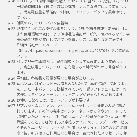
JEITAバッテリ動作時間測定法（Ver.2.0）に基づいて測定。バッテリ
ー駆動時間は動作環境・液晶の輝度、システム設定により変動しま
す。満充電容量を段階的に制御してバッテリーパックを長寿命化し
ています。
付属のバッテリーパック装着時
JEITA2.0は近年の技術の進歩により、CPUや画像処理性能が向上し、
また使用環境の変化により無線通信機能が一般的に使われるなど、機
器の動作状態が変化してきている事に対応した新たな測定法です。
詳細は当社ホームページ
（http://faq.askpc.panasonic.co.jp/faq/docs/003706）をご確認願
います。
バッテリー充電時間は、動作環境・システム設定により変動しま
す。完全放電したバッテリーを充電すると時間がかかる場合があり
ます。
平均値。各製品で質量が異なる場合があります。
本パソコンはインストール済みのOS以外では動作保証しておりませ
ん。また、本パソコンに搭載されている一部ソフトウェアには、お
客様によるインストール、セットアップが必要なものがあります。
お使いになるには、セットアップが必要です。
リアルタイムスキャン、マイホームネットワーク機能のみが搭載さ
れています。その他の機能はインターネットからダウンロードして
ご利用いただけます。ご利用前にユーザー登録が必要です。ユーザー
登録をすると、DAT(ウイルス定義ファイル)のアップデートサービス
やその他ユーザーサポートがご利用いただけます。60日の試用期間
終了後、引き続きご利用になる場合は、表示されたメッセージに従