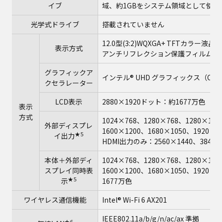
イブ
域、約1GBをシステム領域として使
光学式ドライブ
搭載されていません
12.0型(3:2)WQXGA+ TFTカラ
表示方式
アンチリフレクション保護フィルム付
グラフィックア
インテル® UHD グラフィックス（CP
クセラレーター
LCD表示
2880×1920ドット：約1677万色
表示
方式
1024×768、1280×768、1280×102
外部ディスプレ
1600×1200、1680×1050、1920×
★5
イ出力
HDMI出力のみ：2560×1440、3840×21
本体＋外部ディ
1024×768、1280×768、1280×102
スプレイ同時表
1600×1200、1680×1050、1920×
★5
示
1677万色
ワイヤレス通信機能
Intel® Wi-Fi 6 AX201
IEEE802.11a/b/g/n/ac/ax 準拠 
★6