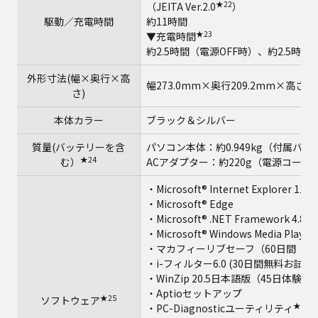
★22
（JEITA Ver.2.0
）
駆動／充電時間
約11時間
★23
▼充電時間
約2.5時間（電源OFF時）、約2.5時間
外形寸法(幅×奥行×高
幅273.0mm×奥行209.2mm×高さ
さ)
本体カラー
ブラック＆シルバー
質量(バッテリーを含
パソコン本体：約0.949kg（付属バッ
★24
む）
ACアダプター：約220g（電源コード
・Microsoft® Internet Explorer 11
・Microsoft® Edge
・Microsoft® .NET Framework 4.8
・Microsoft® Windows Media Player 
・マカフィーリブセーフ（60日間 無
・i-フィルター6.0 (30日間無料お試し
・WinZip 20.5日本語版（45日体験版
・Aptioセットアップ
★25
ソフトウェア
★28
・PC-Diagnosticユーティリティ