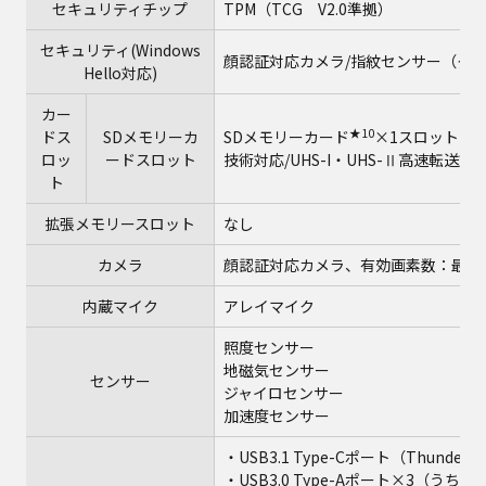
セキュリティチップ
TPM（TCG V2.0準拠）
セキュリティ(Windows
顔認証対応カメラ/指紋センサー（タ
Hello対応)
カー
★10
ドス
SDメモリーカ
SDメモリーカード
×1スロット（S
ロッ
ードスロット
技術対応/UHS-I・UHS-Ⅱ高速転送対
ト
拡張メモリースロット
なし
カメラ
顔認証対応カメラ、有効画素数：最大 19
内蔵マイク
アレイマイク
照度センサー
地磁気センサー
センサー
ジャイロセンサー
加速度センサー
・USB3.1 Type-Cポート（Thunderbo
・USB3.0 Type-Aポート×3（