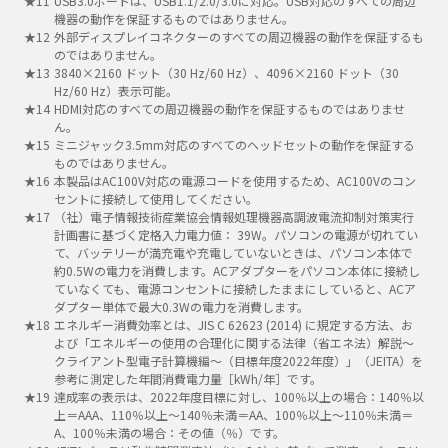
USB3.0ポートは、USB1.1/2.0/3.0に対応。USB対応のすべての周辺
機器の動作を保証するものではありません。
外部ディスプレイコネクターのすべての周辺機器の動作を保証するも
のではありません。
3840×2160 ドット（30 Hz/60 Hz）、4096×2160 ドット（30
Hz/60 Hz）表示可能。
HDMI対応のすべての周辺機器の動作を保証するものではありませ
ん。
ミニジャック3.5mm対応のすべてのヘッドセットの動作を保証する
ものではありません。
本製品はAC100V対応の電源コードを使用するため、AC100Vのコン
セントに接続して使用してください。
（社）電子情報技術産業協会情報処理機器高調波電流抑制対策実行
計画書に基づく定格入力電力値： 39W。パソコンの電源が切れてい
て、バッテリーが満充電や充電していないときは、パソコン本体で
約0.5Wの電力を消費します。ACアダプターをパソコン本体に接続し
ていなくても、電源コンセントに接続したままにしていると、ACア
ダプター単体で最大0.3Wの電力を消費します。
エネルギー消費効率とは、JIS C 62623 (2014) に規定する方法、お
よび「エネルギーの使用の合理化に関する法律（省エネ法）解説～
クライアント型電子計算機編～（目標年度2022年度）」（JEITA）を
参考に測定した年間消費電力量［kWh/年］です。
達成率の表示は、2022年度目標に対し、100％以上の場合：140％以
上＝AAA、110％以上～140％未満＝AA、100％以上～110％未満＝
A、100％未満の場合：その値（％）です。