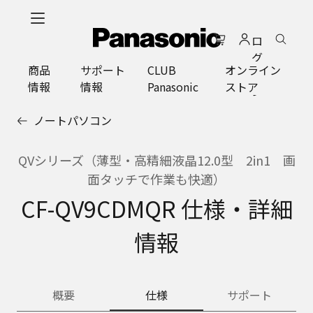
メ
イ
ロ
ン
グ
コ
商品
サポート
CLUB
オンライン
イ
ン
情報
情報
Panasonic
ストア
ン
テ
ン
ノートパソコン
ツ
に
ス
QVシリーズ（薄型・高精細液晶12.0型 2in1 画
キ
面タッチで作業も快適）
ッ
CF-QV9CDMQR 仕様・詳細
プ
情報
概要
仕様
サポート