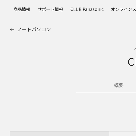
メ
商品情報
サポート情報
CLUB Panasonic
オンライン
イ
ン
コ
ノートパソコン
ン
テ
ン
ツ
C
に
ス
キ
ッ
概要
プ