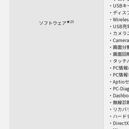
・USB
・ディス
・Wireles
★25
ソフトウェア
・USB
・カメラ
・Camer
・画面分
・画面回
・タッチ
・PC情
・PC情
・Apti
・PC-Di
・Dashboa
・無線診
・リカバ
・ハード
・DirectX