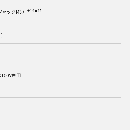
★14
★15
ャックM3）
く）
は100V専用