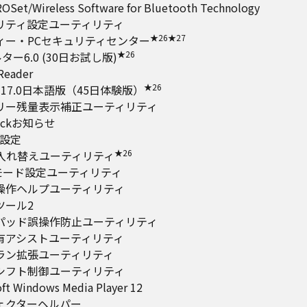
ROSet/Wireless Software for Bluetooth Technology
リティ設定ユーティリティ
★26
★27
ィー・PCセキュリティセンター
★26
ター6.0 (30日お試し版)
Reader
★26
p 17.0日本語版（45日体験版）
リー残量表示補正ユーティリティ
ockお知らせ
y設定
★26
trl入れ替えユーティリティ
Dモード設定ユーティリティ
操作ヘルプユーティリティ
ツール2
パッド誤操作防止ユーティリティ
有アシストユーティリティ
ラン拡張ユーティリティ
シフト制御ユーティリティ
ft Windows Media Player 12
ェクターヘルパー