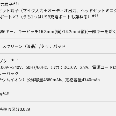
★13
出力端子
セット端子（マイク入力＋オーディオ出力、ヘッドセットミニジ
★16
.0ポート×3（うち1つはUSB充電ポートも兼ねる）
拠86キー、キーピッチ16.8mm(横)/14.2mm(縦)(一部キーを除
チスクリーン（液晶）/タッチパッド
★17
プター
00V～240V、50Hz/60Hz、出力：DC16V、2.8A、電源コード
リーパック
リチウムイオン）公称容量4860mAh、定格容量4740mAh
★18
W
基準 N区分0.029