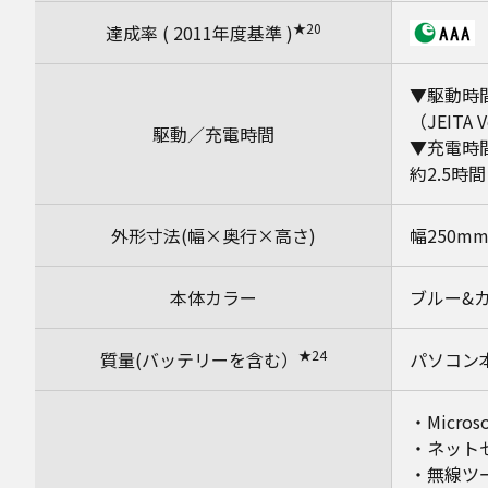
★20
達成率 ( 2011年度基準 )
▼駆動時
（JEITA Ve
駆動／充電時間
▼充電時
約2.5時
外形寸法(幅×奥行×高さ)
幅250mm
本体カラー
ブルー&
★24
質量(バッテリーを含む）
パソコン本
・Microsof
・ネットセ
・無線ツ