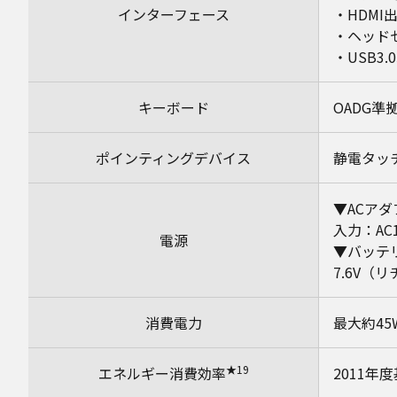
インターフェース
・HDMI
・ヘッド
・USB3
キーボード
OADG準
ポインティングデバイス
静電タッ
▼ACアダ
入力：AC1
電源
▼バッテ
7.6V（
消費電力
最大約45
★19
エネルギー消費効率
2011年度