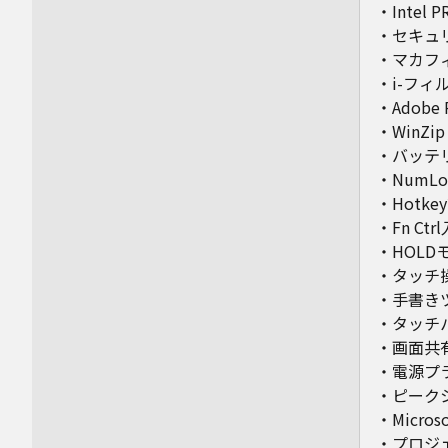
・Intel P
・セキュ
・マカフ
・i-フィル
・Adobe 
・WinZi
・バッテ
・NumL
・Hotke
・Fn C
・HOL
・タッチ
・手書き
・タッチ
・画面共
・電源プ
・ピーク
・Microso
・プロジ