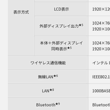
LCD表示
1920×1
表示方式
1024×7
★5
外部ディスプレイ出力
1920×1
本体＋外部ディスプレイ
1024×7
★5
同時表示
1920×1
ワイヤレス通信機能
インテル Dua
★6
無線LAN
IEEE802
★8
LAN
1000BASE
★9
Bluetooth
Bluetooth