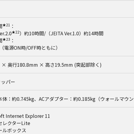
★21
間
：
★22
r.2.0
）約10時間/（JEITA Ver.1.0）約14時間
★23
間
：
間（電源ON時/OFF時ともに）
 × 奥行180.8mm × 高さ19.5mm (突起部除く)
カッパー
体：約0.745kg、ACアダプター：約0.185kg（ウォールマウン
t Internet Explorer 11
レクターLite
ールボックス